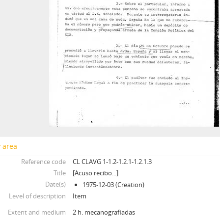
y area
Reference code
CL CLAVG 1-1.2-1.2.1-1.2.1.3
Title
[Acuso recibo...]
Date(s)
1975-12-03 (Creation)
Level of description
Item
Extent and medium
2 h. mecanografiadas