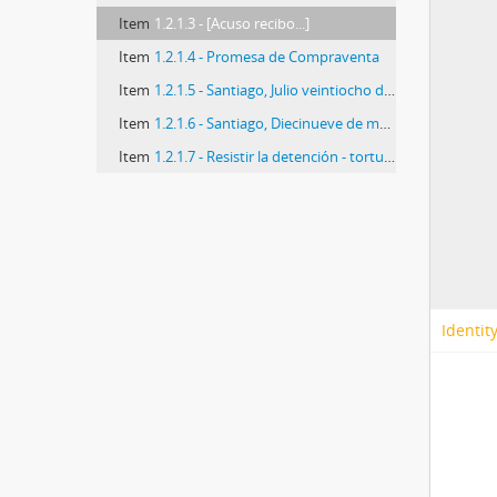
Item
1.2.1.3 - [Acuso recibo...]
Item
1.2.1.4 - Promesa de Compraventa
Item
1.2.1.5 - Santiago, Julio veintiocho de mil novecientos
Item
1.2.1.6 - Santiago, Diecinueve de marzo de mil
Item
1.2.1.7 - Resistir la detención - tortura - interrogatorio
Identit