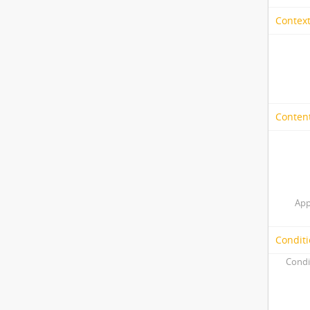
Context
Content
App
Conditi
Condi