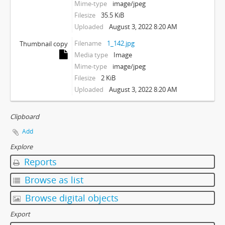
Mime-type
image/jpeg
Filesize
35.5 KiB
Uploaded
August 3, 2022 8:20 AM
Filename
1_142.jpg
Thumbnail copy
Media type
Image
Mime-type
image/jpeg
Filesize
2 KiB
Uploaded
August 3, 2022 8:20 AM
Clipboard
Add
Explore
Reports
Browse as list
Browse digital objects
Export