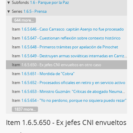
Subfonds
1.6 - Parque por la Paz
Series
1.6.5 - Prensa
644 more...
Item
1.6.5.646 - Caso Carrasco: capitán Asenjo no fue procesado
Item
1.6.5.647 - Cuestionan reflexión sobre contexto histórico
Item
1.6.5.648 - Primeros trámites por apelación de Pinochet
Item
1.6.5.649 - Destruyen armas soviéticas internadas en Carrizal Bajo
Item
1.6.5.650 - Ex jefes CNI envueltos en otro caso
Item
1.6.5.651 - Mordida de "Cobra"
Item
1.6.5.652 - Procesados oficiales en retiro y en servicio activo
Item
1.6.5.653 - Ministro Guzmán: "Críticas de abogado Neumann son insolentes e inapropiadas"
Item
1.6.5.654 - "Yo no perdono, porque no siquiera puedo rezar"
1837 more...
Item 1.6.5.650 - Ex jefes CNI envueltos