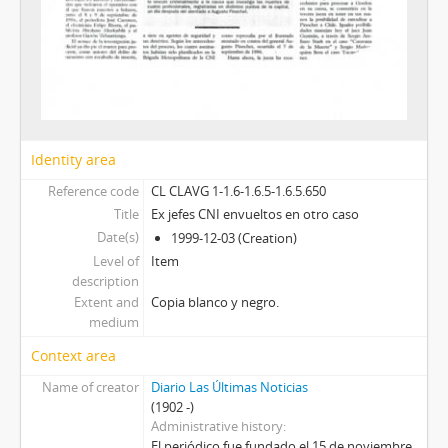
Identity area
Reference code
CL CLAVG 1-1.6-1.6.5-1.6.5.650
Title
Ex jefes CNI envueltos en otro caso
Date(s)
1999-12-03 (Creation)
Level of
Item
description
Extent and
Copia blanco y negro.
medium
Context area
Name of creator
Diario Las Últimas Noticias
(1902 -)
Administrative history
El periódico fue fundado el 15 de noviembre