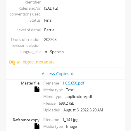
identifier
Rules and/or
ISAD (G)
conventions used
Status
Final
Level of detail
Partial
Dates of creation
202208
revision deletion
Language(s)
Spanish
Digital object metadata
Access Copies
Master file
Filename
1.6.5.650.pdf
Media type
Text
Mime-type
application/pdf
Filesize
699.2 KiB
Uploaded
August 3, 2022 8:20 AM
Filename
1_141.jpg
Reference copy
Media type
Image