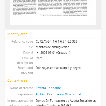
Identity area
Reference code
CL CLAVG 1-1.6-1.6.5-1.6.5.353
Title
Mantos de ambigüedad
Date(s)
2005-01-01 (Creation)
Level of
Item
description
Extent and
Dos hojas copias blanco y negro.
medium
Context area
Name of creator
Revista Rocinante
Repository
Archivo Documental Villa Grimaldi
Immediate source
Donación Fundación de Ayuda Social de las
of acquisition or
Iglesias Cristianas (FASIC)