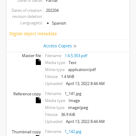
Level of detail
Partial
Dates of creation
202204
revision deletion
Language(s)
Spanish
Digital object metadata
Access Copies
Master file
Filename
1.6.5.353.pdf
Media type
Text
Mime-type
application/pdf
Filesize
1.4 MiB
Uploaded
April 13, 2022 8:44 AM
Filename
1_141.jpg
Reference copy
Media type
Image
Mime-type
image/jpeg
Filesize
36.9 KiB
Uploaded
April 13, 2022 8:44 AM
Filename
1_142.jpg
Thumbnail copy