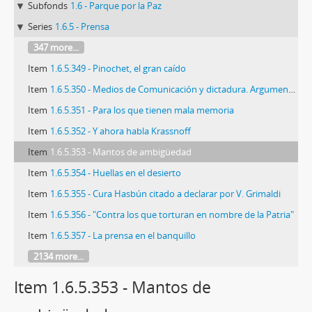
Subfonds
1.6 - Parque por la Paz
Series
1.6.5 - Prensa
347 more...
Item
1.6.5.349 - Pinochet, el gran caído
Item
1.6.5.350 - Medios de Comunicación y dictadura. Argumentos para contrarrestar la indecencia
Item
1.6.5.351 - Para los que tienen mala memoria
Item
1.6.5.352 - Y ahora habla Krassnoff
Item
1.6.5.353 - Mantos de ambigüedad
Item
1.6.5.354 - Huellas en el desierto
Item
1.6.5.355 - Cura Hasbún citado a declarar por V. Grimaldi
Item
1.6.5.356 - "Contra los que torturan en nombre de la Patria"
Item
1.6.5.357 - La prensa en el banquillo
2134 more...
Item 1.6.5.353 - Mantos de