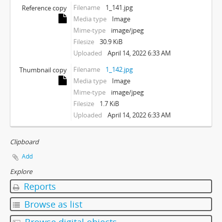
Filename
1_141.jpg
Reference copy
Media type
Image
Mime-type
image/jpeg
Filesize
30.9 KiB
Uploaded
April 14, 2022 6:33 AM
Filename
1_142.jpg
Thumbnail copy
Media type
Image
Mime-type
image/jpeg
Filesize
1.7 KiB
Uploaded
April 14, 2022 6:33 AM
Clipboard
Add
Explore
Reports
Browse as list
Browse digital objects