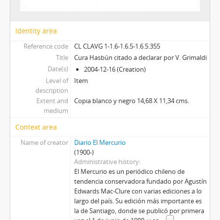
Identity area
Reference code
CL CLAVG 1-1.6-1.6.5-1.6.5.355
Title
Cura Hasbún citado a declarar por V. Grimaldi
Date(s)
2004-12-16 (Creation)
Level of
Item
description
Extent and
Copia blanco y negro 14,68 X 11,34 cms.
medium
Context area
Name of creator
Diario El Mercurio
(1900-)
Administrative history
El Mercurio es un periódico chileno de
tendencia conservadora fundado por Agustín
Edwards Mac-Clure con varias ediciones a lo
largo del país. Su edición más importante es
la de Santiago, donde se publicó por primera