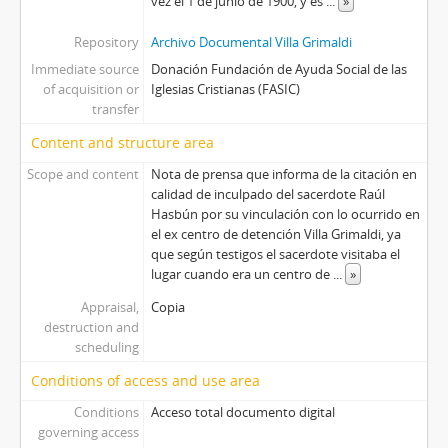
vez el 1 de junio de 1900, y es
...
»
Repository
Archivo Documental Villa Grimaldi
Immediate source
Donación Fundación de Ayuda Social de las
of acquisition or
Iglesias Cristianas (FASIC)
transfer
Content and structure area
Scope and content
Nota de prensa que informa de la citación en
calidad de inculpado del sacerdote Raúl
Hasbún por su vinculación con lo ocurrido en
el ex centro de detención Villa Grimaldi, ya
que según testigos el sacerdote visitaba el
lugar cuando era un centro de
...
»
Appraisal,
Copia
destruction and
scheduling
Conditions of access and use area
Conditions
Acceso total documento digital
governing access