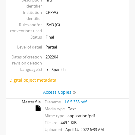
identifier
Institution
CPPVG
identifier
Rules and/or
ISAD (G)
conventions used
Status
Final
Level of detail
Partial
Dates of creation
202204
revision deletion
Language(s)
Spanish
Digital object metadata
Access Copies
Master file
Filename
1.6.5.355.pdf
Media type
Text
Mime-type
application/pdf
Filesize
449.1 KiB
Uploaded
April 14, 2022 6:33 AM