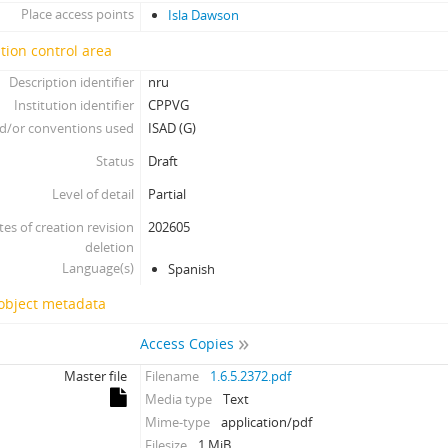
Place access points
Isla Dawson
tion control area
Description identifier
nru
Institution identifier
CPPVG
d/or conventions used
ISAD (G)
Status
Draft
Level of detail
Partial
tes of creation revision
202605
deletion
Language(s)
Spanish
 object metadata
Access Copies
Master file
Filename
1.6.5.2372.pdf
Media type
Text
Mime-type
application/pdf
Filesize
1 MiB