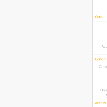
Content
App
Conditi
Condi
Phys
Access 