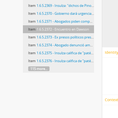
Item
1.6.5.2369 - Insulza: "dichos de Pinochet son patéticos"
Item
1.6.5.2370 - Gobierno dará urgencia a proyecto de indulto para presos "políticos"
Item
1.6.5.2371 - Abogados piden comparecencia de agregado militar de Chile en la ONU
Item
1.6.5.2372 - Encuentro en Dawson
Item
1.6.5.2373 - Ex presos políticos presentan nueva querella contra Pinochet
Item
1.6.5.2374 - Abogado denunció amenazas contra testigos de lanzamiento de cuerpos al mar
Identit
Item
1.6.5.2375 - Insulza califica de "patética" entrevista a Pinochet
Item
1.6.5.2376 - Insulza califica de "patética" entrevista a Pinochet
115 more...
Context