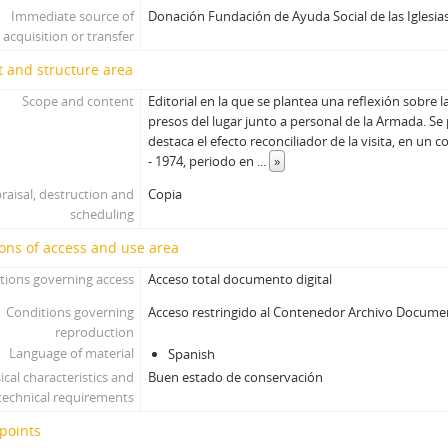
Immediate source of
Donación Fundación de Ayuda Social de las Iglesias
acquisition or transfer
 and structure area
Scope and content
Editorial en la que se plantea una reflexión sobre l
presos del lugar junto a personal de la Armada. 
destaca el efecto reconciliador de la visita, en un c
- 1974, periodo en
...
»
raisal, destruction and
Copia
scheduling
ons of access and use area
tions governing access
Acceso total documento digital
Conditions governing
Acceso restringido al Contenedor Archivo Docume
reproduction
Language of material
Spanish
ical characteristics and
Buen estado de conservación
technical requirements
points