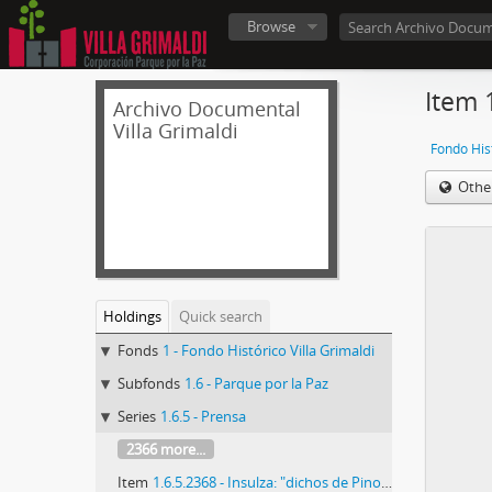
Browse
Item 
Archivo Documental
Villa Grimaldi
Fondo Hist
Othe
Holdings
Quick search
Fonds
1 - Fondo Histórico Villa Grimaldi
Subfonds
1.6 - Parque por la Paz
Series
1.6.5 - Prensa
2366 more...
Item
1.6.5.2368 - Insulza: "dichos de Pinochet son patéticos"