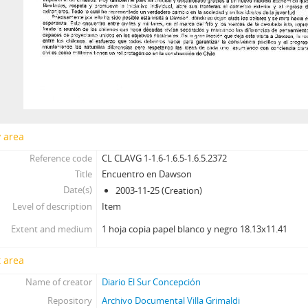
y area
Reference code
CL CLAVG 1-1.6-1.6.5-1.6.5.2372
Title
Encuentro en Dawson
Date(s)
2003-11-25 (Creation)
Level of description
Item
Extent and medium
1 hoja copia papel blanco y negro 18.13x11.41
 area
Name of creator
Diario El Sur Concepción
Repository
Archivo Documental Villa Grimaldi