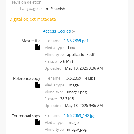
revision deletion
Language(s)
Spanish
Digital object metadata
Access Copies
Master file
Filename
1.6.5.2369.pdf
Media type
Text
Mime-type
application/pdf
Filesize
2.6 MiB
Uploaded
May 13, 2026 9:36 AM
Filename
1.6.5.2369_141.jpg
Reference copy
Media type
Image
Mime-type
image/jpeg
Filesize
38.7 KiB
Uploaded
May 13, 2026 9:36 AM
Filename
1.6.5.2369_142.jpg
Thumbnail copy
Media type
Image
Mime-type
image/jpeg