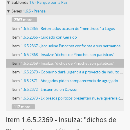
Subfonds
1.6 - Parque por la Paz
Series
1.6.5 - Prensa
2363 more...
Item
1.6.5.2365 - Retornados acusan de "mentiroso" a Lagos
Item
1.6.5.2366 - Cuidado con Geraldo
Item
1.6.5.2367 - Jacqueline Pinochet confronta a sus hermanos tras polémica entrevista
Item
1.6.5.2368 - Insulza: "dichos de Pinochet son patéticos"
Item
1.6.5.2369 - Insulza: "dichos de Pinochet son patéticos"
Item
1.6.5.2370 - Gobierno dará urgencia a proyecto de indulto para presos "políticos"
Item
1.6.5.2371 - Abogados piden comparecencia de agregado militar de Chile en la ONU
Item
1.6.5.2372 - Encuentro en Dawson
Item
1.6.5.2373 - Ex presos políticos presentan nueva querella contra Pinochet
112 more...
Item 1.6.5.2369 - Insulza: "dichos de