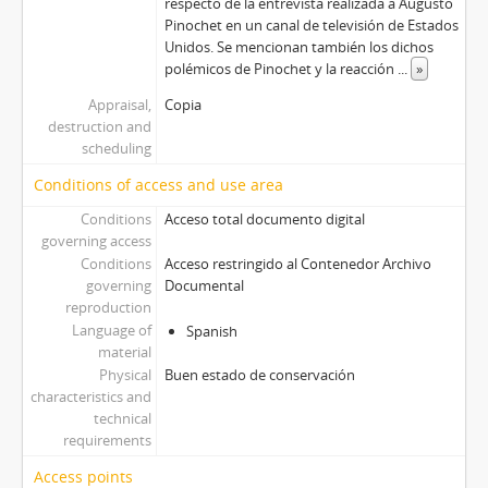
respecto de la entrevista realizada a Augusto
Pinochet en un canal de televisión de Estados
Unidos. Se mencionan también los dichos
polémicos de Pinochet y la reacción
...
»
Appraisal,
Copia
destruction and
scheduling
Conditions of access and use area
Conditions
Acceso total documento digital
governing access
Conditions
Acceso restringido al Contenedor Archivo
governing
Documental
reproduction
Language of
Spanish
material
Physical
Buen estado de conservación
characteristics and
technical
requirements
Access points