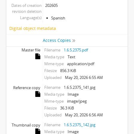
Dates of creation
202605
revision deletion
Language(s)
Spanish
Digital object metadata
Access Copies
Master file
Filename
1.6.5.2375.pdf
Media type
Text
Mime-type
application/pdf
Filesize
856.3 KiB
Uploaded
May 20, 2026 6:55 AM
Filename
1.6.5.2375_141.jpg
Reference copy
Media type
Image
Mime-type
image/jpeg
Filesize
36.3 KiB
Uploaded
May 20, 2026 6:56 AM
Filename
1.6.5.2375_142.jpg
Thumbnail copy
Media type
Image