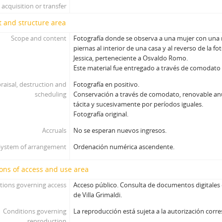
acquisition or transfer
 and structure area
Scope and content
Fotografía donde se observa a una mujer con una 
piernas al interior de una casa y al reverso de la fo
Jessica, perteneciente a Osvaldo Romo.
Este material fue entregado a través de comodato 
raisal, destruction and
Fotografía en positivo.
scheduling
Conservación a través de comodato, renovable a
tácita y sucesivamente por períodos iguales.
Fotografía original.
Accruals
No se esperan nuevos ingresos.
System of arrangement
Ordenación numérica ascendente.
ons of access and use area
tions governing access
Acceso público. Consulta de documentos digitales
de Villa Grimaldi.
Conditions governing
La reproducción está sujeta a la autorización corr
reproduction