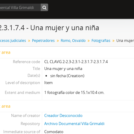
2.3.1.7.4 - Una mujer y una niña
cesos Judiciales
Pepetradores
Romo, Osvaldo
Fotografías
Una mujer
y area
Reference code
CL CLAVG 2-2.3-2.3.1-2.3.1.7-2.3.1.7.4
Title
Una mujer y una niña
Date(s)
sin fecha (Creation)
Level of description
Item
Extent and medium
1 fotografía color de 15.1x10.4 cm.
 area
Name of creator
Creador Desconocido
Repository
Archivo Documental Villa Grimaldi
Immediate source of
Comodato