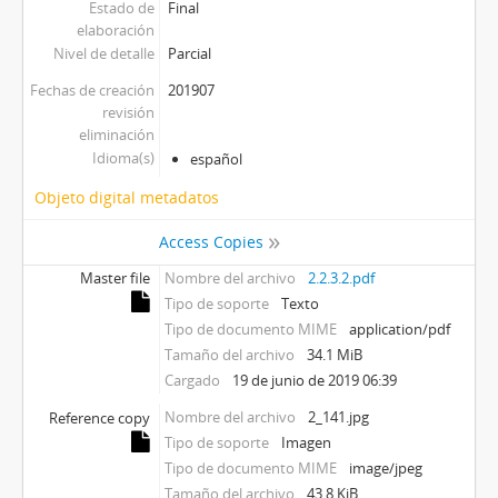
Estado de
Final
elaboración
Nivel de detalle
Parcial
Fechas de creación
201907
revisión
eliminación
Idioma(s)
español
Objeto digital metadatos
Access Copies
Master file
Nombre del archivo
2.2.3.2.pdf
Tipo de soporte
Texto
Tipo de documento MIME
application/pdf
Tamaño del archivo
34.1 MiB
Cargado
19 de junio de 2019 06:39
Nombre del archivo
2_141.jpg
Reference copy
Tipo de soporte
Imagen
Tipo de documento MIME
image/jpeg
Tamaño del archivo
43.8 KiB