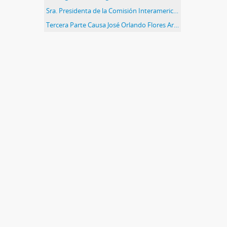
Sra. Presidenta de la Comisión Interamericana de Mujeres
Tercera Parte Causa José Orlando Flores Araya N° Rol 20588