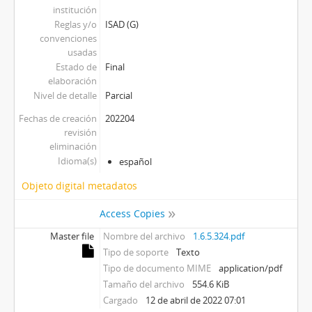
institución
Reglas y/o
ISAD (G)
convenciones
usadas
Estado de
Final
elaboración
Nivel de detalle
Parcial
Fechas de creación
202204
revisión
eliminación
Idioma(s)
español
Objeto digital metadatos
Access Copies
Master file
Nombre del archivo
1.6.5.324.pdf
Tipo de soporte
Texto
Tipo de documento MIME
application/pdf
Tamaño del archivo
554.6 KiB
Cargado
12 de abril de 2022 07:01