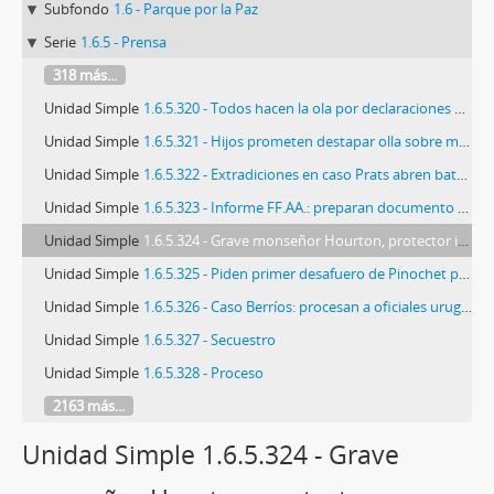
Subfondo
1.6 - Parque por la Paz
Serie
1.6.5 - Prensa
318 más...
Unidad Simple
1.6.5.320 - Todos hacen la ola por declaraciones de Cheyre
Unidad Simple
1.6.5.321 - Hijos prometen destapar olla sobre muerte de Eduardo frei
Unidad Simple
1.6.5.322 - Extradiciones en caso Prats abren batalla en la Suprema
Unidad Simple
1.6.5.323 - Informe FF.AA.: preparan documento por primer aniversario
Unidad Simple
1.6.5.324 - Grave monseñor Hourton, protector incansable de los derechos humanos
Unidad Simple
1.6.5.325 - Piden primer desafuero de Pinochet por su "lucidez" en entrevista de Miami
Unidad Simple
1.6.5.326 - Caso Berríos: procesan a oficiales uruguayos y piden su extradición
Unidad Simple
1.6.5.327 - Secuestro
Unidad Simple
1.6.5.328 - Proceso
2163 más...
Unidad Simple 1.6.5.324 - Grave