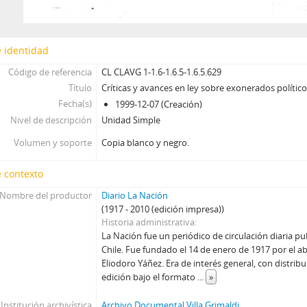
 identidad
Código de referencia
CL CLAVG 1-1.6-1.6.5-1.6.5.629
Título
Críticas y avances en ley sobre exonerados polític
Fecha(s)
1999-12-07 (Creación)
Nivel de descripción
Unidad Simple
Volumen y soporte
Copia blanco y negro.
 contexto
Nombre del productor
Diario La Nación
(1917 - 2010 (edición impresa))
Historia administrativa
La Nación fue un periódico de circulación diaria p
Chile. Fue fundado el 14 de enero de 1917 por el ab
Eliodoro Yáñez. Era de interés general, con distrib
edición bajo el formato
...
»
Institución archivística
Archivo Documental Villa Grimaldi