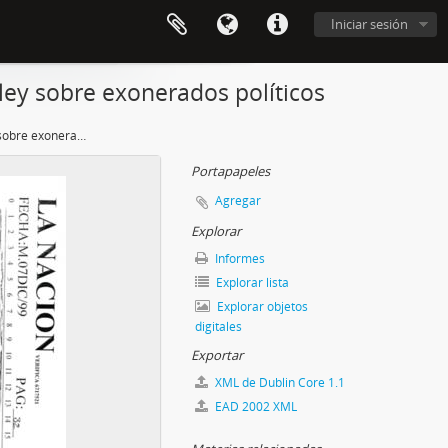
Iniciar sesión
 ley sobre exonerados políticos
Críticas y avances en ley sobre exonerados políticos
Portapapeles
Agregar
Explorar
Informes
Explorar lista
Explorar objetos
digitales
Exportar
XML de Dublin Core 1.1
EAD 2002 XML