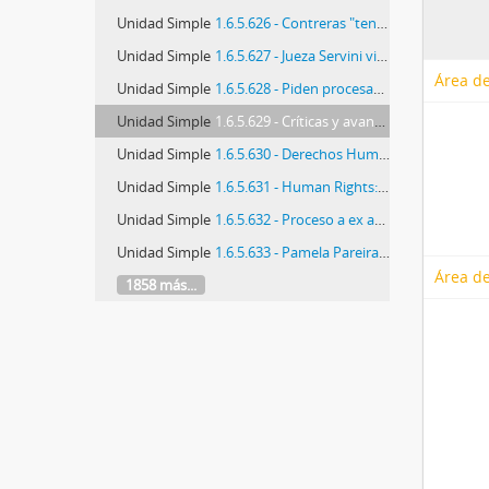
Unidad Simple
1.6.5.626 - Contreras "tendra mucho gusto" de recibir a la jueza Servini
Unidad Simple
1.6.5.627 - Jueza Servini viajará a Chile
Área de
Unidad Simple
1.6.5.628 - Piden procesamiento de primer civil en caso Comitiva Militar
Unidad Simple
1.6.5.629 - Críticas y avances en ley sobre exonerados políticos
Unidad Simple
1.6.5.630 - Derechos Humanos
Unidad Simple
1.6.5.631 - Human Rights: Detención de pinochet desafió a Concertación
Unidad Simple
1.6.5.632 - Proceso a ex agentes de la CNI
Unidad Simple
1.6.5.633 - Pamela Pareira y Sofía Prats llegaron a Buenos Aires por INDEMNIZACIÓN
Área de
1858 más...