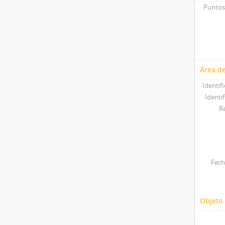
Puntos
Área de
Identif
Identif
R
Fech
Objeto 