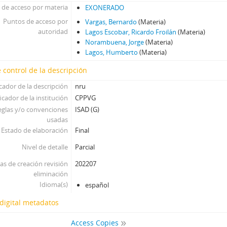
 de acceso por materia
EXONERADO
Puntos de acceso por
Vargas, Bernardo
(Materia)
autoridad
Lagos Escobar, Ricardo Froilán
(Materia)
Norambuena, Jorge
(Materia)
Lagos, Humberto
(Materia)
 control de la descripción
icador de la descripción
nru
icador de la institución
CPPVG
eglas y/o convenciones
ISAD (G)
usadas
Estado de elaboración
Final
Nivel de detalle
Parcial
as de creación revisión
202207
eliminación
Idioma(s)
español
digital metadatos
Access Copies