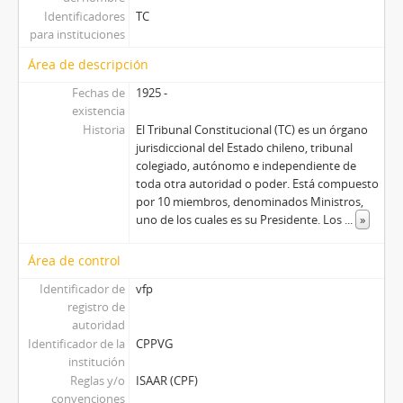
Identificadores
TC
para instituciones
Área de descripción
Fechas de
1925 -
existencia
Historia
El Tribunal Constitucional (TC) es un órgano
jurisdiccional del Estado chileno, tribunal
colegiado, autónomo e independiente de
toda otra autoridad o poder. Está compuesto
por 10 miembros, denominados Ministros,
uno de los cuales es su Presidente. Los
...
»
Área de control
Identificador de
vfp
registro de
autoridad
Identificador de la
CPPVG
institución
Reglas y/o
ISAAR (CPF)
convenciones