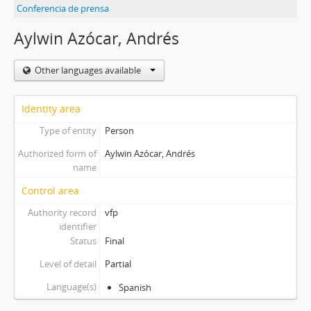
Conferencia de prensa
Aylwin Azócar, Andrés
Other languages available
Identity area
Type of entity
Person
Authorized form of
Aylwin Azócar, Andrés
name
Control area
Authority record
vfp
identifier
Status
Final
Level of detail
Partial
Language(s)
Spanish