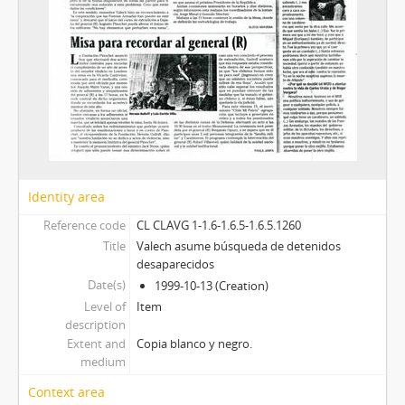
Identity area
Reference code
CL CLAVG 1-1.6-1.6.5-1.6.5.1260
Title
Valech asume búsqueda de detenidos
desaparecidos
Date(s)
1999-10-13 (Creation)
Level of
Item
description
Extent and
Copia blanco y negro.
medium
Context area