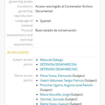
governing access
Conditions
Acceso restringido al Contenedor Archivo
governing
Documental
reproduction
Language of
Spanish
material
Physical
Buen estado de conservación
characteristics and
technical
requirements
Access points
Subject access
Mesa de Diálogo
points
DETENIDA DESAPARECIDA
DETENIDO DESAPARECIDO
Name access
Pérez Yoma, Edmundo
(Subject)
points
Valech Aldunate, Sergio Patricio
(Subject)
Pinochet Ugarte, Augusto José Ramón
(Subject)
Manzi Astudillo, Jorge
(Subject)
Sánchez, Gonzalo
(Subject)
Matte Varas, Joaquín
(Subject)