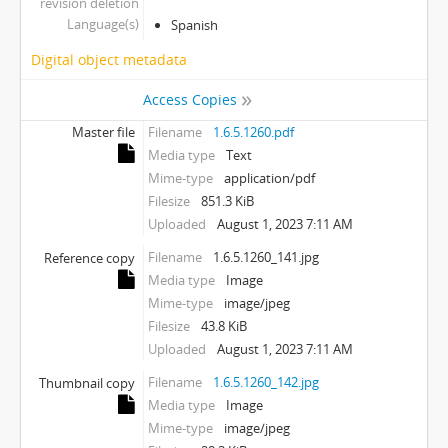
revision deletion
Language(s)
Spanish
Digital object metadata
Access Copies
Master file
Filename
1.6.5.1260.pdf
Media type
Text
Mime-type
application/pdf
Filesize
851.3 KiB
Uploaded
August 1, 2023 7:11 AM
Filename
1.6.5.1260_141.jpg
Reference copy
Media type
Image
Mime-type
image/jpeg
Filesize
43.8 KiB
Uploaded
August 1, 2023 7:11 AM
Filename
1.6.5.1260_142.jpg
Thumbnail copy
Media type
Image
Mime-type
image/jpeg