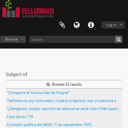
Log in
Browse
Subject of
Browse 52 results
“Comparto el ‘nunca más’ de Cheyre”
“Señores no soy torturador, ni paria ni leproso, soy un patriota a mi manera”
“¿Venganza, utopía, capricho de demostrar ante todo Chile superioridad de la DINA…”
Caso de los 119
Comisión política del (MIR) 11 de septiembre 1973...