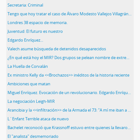
Secretaria: Criminal
Tengo que hoy tratar el caso de Álvaro Modesto Vallejos Villagrán…
Londres 38 espacio de memoria.
Juventud: El futuro es nuestro
Edgardo Enríquez...
Valech asume búsqueda de detenidos desaparecidos
¿En qué está hoy el MIR? Dos grupos se pelean nombre de extremistas del ´70
La Huella de Corvalán
Ex ministro Kelly da <<Brochazos>> inéditos de la historia reciente
Ambiciones que matan
Miguel Enríquez. Evocación de un revolucionario. Edgardo Enríquez Froeden
La negociación Leigh-MIR
Arancibia y la <<infiltración>> de la Armada el 73: "A mí me iban a cortar el cuello…"
L´Enfant Terrible ataca de nuevo
Bachelet reconoció que Krassnoff estuvo entre quienes la llevaron a Villa Grimaldi
El "analista" desmemoriado