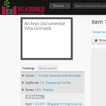
Browse
Item 
Archivo Documental
Villa Grimaldi
Fondo Hist
Othe
Holdings
Quick search
Fonds
1 - Fondo Histórico Villa Grimaldi
Subfonds
1.6 - Parque por la Paz
Series
1.6.5 - Prensa
615 more...
Item
1.6.5.617 - Brigadier (r ) Espinoza cerca de su libertad