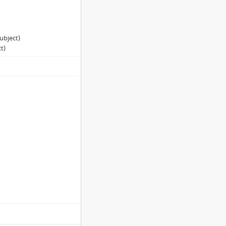
ubject)
t)