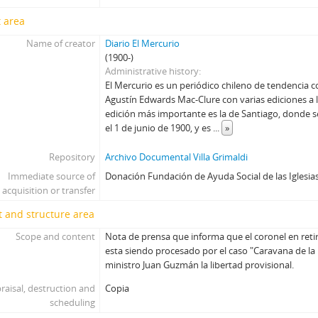
 area
Name of creator
Diario El Mercurio
(1900-)
Administrative history
El Mercurio es un periódico chileno de tendencia
Agustín Edwards Mac-Clure con varias ediciones a lo
edición más importante es la de Santiago, donde s
el 1 de junio de 1900, y es
...
»
Repository
Archivo Documental Villa Grimaldi
Immediate source of
Donación Fundación de Ayuda Social de las Iglesias
acquisition or transfer
 and structure area
Scope and content
Nota de prensa que informa que el coronel en ret
esta siendo procesado por el caso "Caravana de la M
ministro Juan Guzmán la libertad provisional.
raisal, destruction and
Copia
scheduling