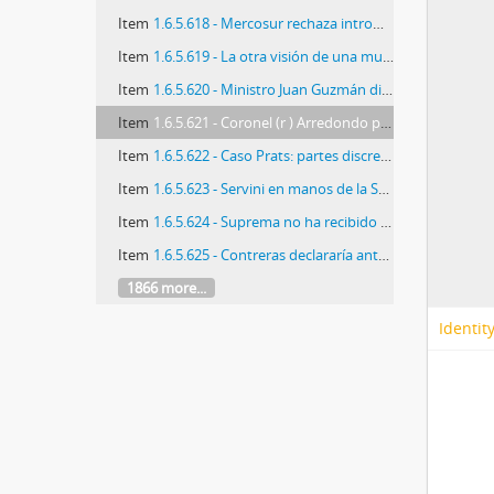
Item
1.6.5.618 - Mercosur rechaza intromisión de España
Item
1.6.5.619 - La otra visión de una muerte
Item
1.6.5.620 - Ministro Juan Guzmán dio libertad a general (r ) Sergio Arellano Stark
Item
1.6.5.621 - Coronel (r ) Arredondo pidió libertad
Item
1.6.5.622 - Caso Prats: partes discrepan por visita de jueza Servini
Item
1.6.5.623 - Servini en manos de la Suprema
Item
1.6.5.624 - Suprema no ha recibido nada oficial de visita de jueza
Item
1.6.5.625 - Contreras declararía ante jueza argentina
1866 more...
Identit