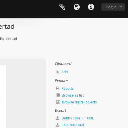
Log in
ertad
ió libertad
Clipboard
Add
Explore
Reports
Browse as list
Browse digital objects
Export
Dublin Core 1.1 XML
EAD 2002 XML