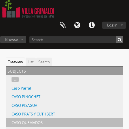
Log in
Browse
Treeview
List
Search
subjects
...
Caso Parral
CASO PINOCHET
CASO PISAGUA
CASO PRATS Y CUTHBERT
CASO QUEMADOS