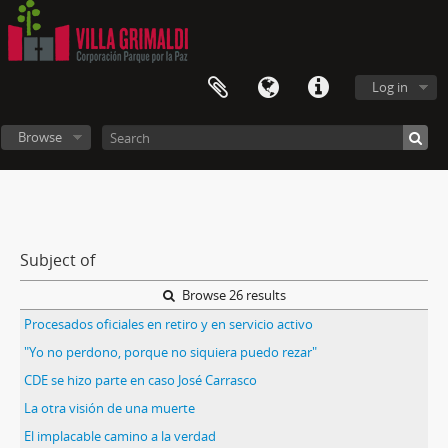
Log in
Browse
Subject of
Browse 26 results
Procesados oficiales en retiro y en servicio activo
"Yo no perdono, porque no siquiera puedo rezar"
CDE se hizo parte en caso José Carrasco
La otra visión de una muerte
El implacable camino a la verdad