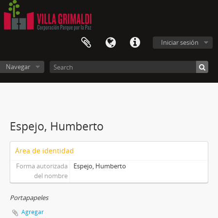
Iniciar sesión
Navegar
Espejo, Humberto
Área de identidad
Forma autorizada
Espejo, Humberto
del nombre
Portapapeles
Agregar