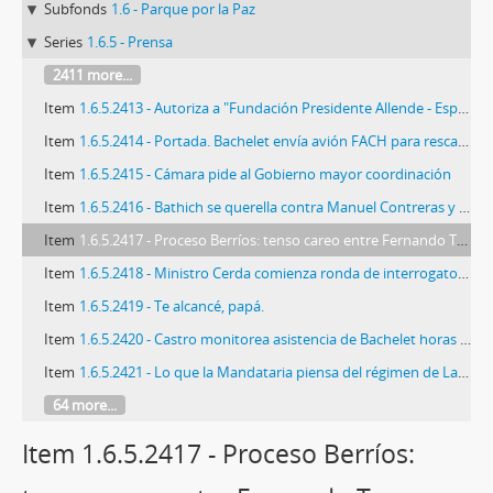
Subfonds
1.6 - Parque por la Paz
Series
1.6.5 - Prensa
2411 more...
Item
1.6.5.2413 - Autoriza a "Fundación Presidente Allende - España" para desarrollar actividades en el país
Item
1.6.5.2414 - Portada. Bachelet envía avión FACH para rescatar a chilenos en Líbano
Item
1.6.5.2415 - Cámara pide al Gobierno mayor coordinación
Item
1.6.5.2416 - Bathich se querella contra Manuel Contreras y pide citar a Fernando Paulsen
Item
1.6.5.2417 - Proceso Berríos: tenso careo entre Fernando Torres Silva y Enrique Ibarra
Item
1.6.5.2418 - Ministro Cerda comienza ronda de interrogatorios por gastos reservados
Item
1.6.5.2419 - Te alcancé, papá.
Item
1.6.5.2420 - Castro monitorea asistencia de Bachelet horas antes de viajar a cumbre de Mercosur
Item
1.6.5.2421 - Lo que la Mandataria piensa del régimen de La Habana
64 more...
Item 1.6.5.2417 - Proceso Berríos: