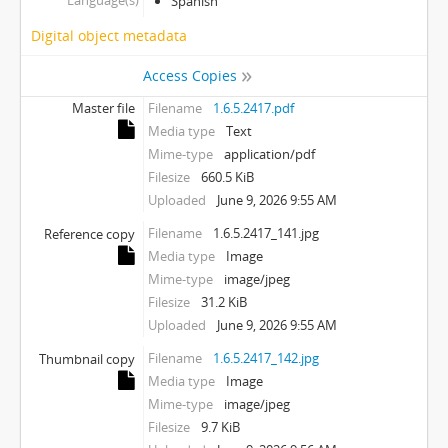
Language(s)
Spanish
Digital object metadata
Access Copies
Master file
Filename
1.6.5.2417.pdf
Media type
Text
Mime-type
application/pdf
Filesize
660.5 KiB
Uploaded
June 9, 2026 9:55 AM
Filename
1.6.5.2417_141.jpg
Reference copy
Media type
Image
Mime-type
image/jpeg
Filesize
31.2 KiB
Uploaded
June 9, 2026 9:55 AM
Filename
1.6.5.2417_142.jpg
Thumbnail copy
Media type
Image
Mime-type
image/jpeg
Filesize
9.7 KiB