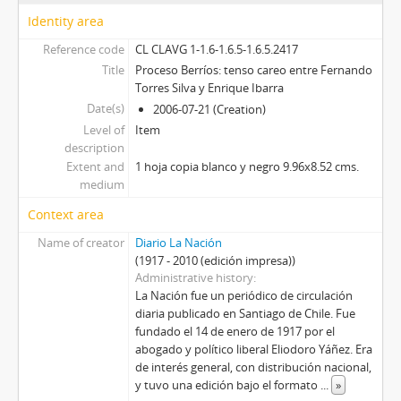
Identity area
Reference code
CL CLAVG 1-1.6-1.6.5-1.6.5.2417
Title
Proceso Berríos: tenso careo entre Fernando
Torres Silva y Enrique Ibarra
Date(s)
2006-07-21 (Creation)
Level of
Item
description
Extent and
1 hoja copia blanco y negro 9.96x8.52 cms.
medium
Context area
Name of creator
Diario La Nación
(1917 - 2010 (edición impresa))
Administrative history
La Nación fue un periódico de circulación
diaria publicado en Santiago de Chile. Fue
fundado el 14 de enero de 1917 por el
abogado y político liberal Eliodoro Yáñez. Era
de interés general, con distribución nacional,
y tuvo una edición bajo el formato
...
»