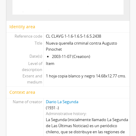
Identity area
Reference code
CL CLAVG 1-1.6-1.6.5-1.6.5.2438
Title
Nueva querella criminal contra Augusto
Pinochet
Date(s)
2003-11-07 (Creation)
Level of
Item
description
Extent and
1 hoja copia blanco y negro 14.68x12.77 cms.
medium
Context area
Name of creator
Diario La Segunda
(1931 -)
Administrative history
La Segunda (inicialmente llamado La Segunda
de Las Últimas Noticias) es un periódico
chileno, que se distribuye en las regiones de