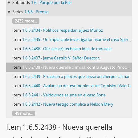
Subfonds
1.6 - Parque por la Paz
Series
1.6.5 - Prensa
2432 more...
Item
1.6.5.2434 - Políticos respaldan a juez Muñoz
Item
1.6.5.2435 - Un implacable investigador asume el caso Spiniak
Item
1.6.5.2436 - Oficiales (r) rechazan idea de montaje
Item
1.6.5.2437 - Jaime Castillo V. Señor Director:
Item
1.6.5.2438 - Nueva querella criminal contra Augusto Pinochet
Item
1.6.5.2439 - Procesan a pilotos que lanzaron cuerpos al mar
Item
1.6.5.2440 - Avalancha de testimonios ante Comisión Valech
Item
1.6.5.2441 - Valdovinos asume en el caso Soria
Item
1.6.5.2442 - Nueva testigo complica a Nelson Mery
49 more...
Item 1.6.5.2438 - Nueva querella