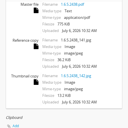
Master file
Filename
1.6.5.2438.pdf
Media type
Text
Mime-type
application/pdf
Filesize
775 KiB
Uploaded
July 6, 2026 10:32 AM
Filename
1.6.5.2438_141.jpg
Reference copy
Media type
Image
Mime-type
image/jpeg
Filesize
36.2 KiB
Uploaded
July 6, 2026 10:32 AM
Filename
1.6.5.2438_142.jpg
Thumbnail copy
Media type
Image
Mime-type
image/jpeg
Filesize
13.2 KiB
Uploaded
July 6, 2026 10:32 AM
Clipboard
Add