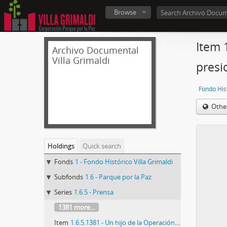
Browse
Item 
Archivo Documental
Villa Grimaldi
presi
Fondo Hist
Othe
Holdings
Quick search
Fonds
1 - Fondo Histórico Villa Grimaldi
Subfonds
1.6 - Parque por la Paz
Series
1.6.5 - Prensa
1381 more...
Item
1.6.5.1381 - Un hijo de la Operación Condor