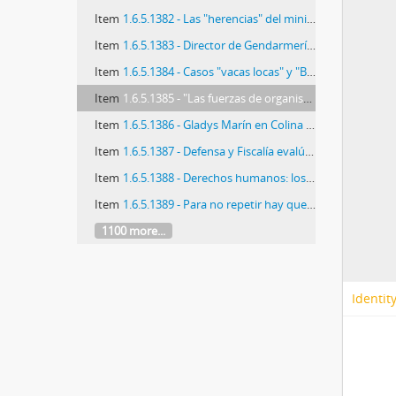
Item
1.6.5.1382 - Las "herencias" del ministro Dolmetsch
Item
1.6.5.1383 - Director de Gendarmería: no hubo negociación para terminar huelga de reos
Item
1.6.5.1384 - Casos "vacas locas" y "Bloody Sunday" demoran fallo de lores sobre Pinochet
Item
1.6.5.1385 - "Las fuerzas de organismos internacionales nos significan presiones que hoy no estamos dispuestos a aceptar"
Item
1.6.5.1386 - Gladys Marín en Colina II: "Libertad para los presos políticos"
Item
1.6.5.1387 - Defensa y Fiscalía evalúan apoyo a Hoffmann
Item
1.6.5.1388 - Derechos humanos: los próximos pasos.
Item
1.6.5.1389 - Para no repetir hay que aprender
1100 more...
Identit