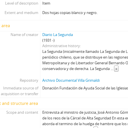
Level of description
Item
Extent and medium
Dos hojas copias blanco y negro.
 area
Name of creator
Diario La Segunda
(1931 -)
Administrative history
La Segunda (inicialmente llamado La Segunda de La
periódico chileno, que se distribuye en las regione
Metropolitana y de Libertador General Bernardo O
conservadora y de derecha. La Segunda
...
»
Repository
Archivo Documental Villa Grimaldi
Immediate source of
Donación Fundación de Ayuda Social de las Iglesias
acquisition or transfer
 and structure area
Scope and content
Entrevista al ministro de justicia, José Antonio Góm
de los reos de la Cárcel de Alta Seguridad En esta e
aborda el termino de la huelga de hambre que los 