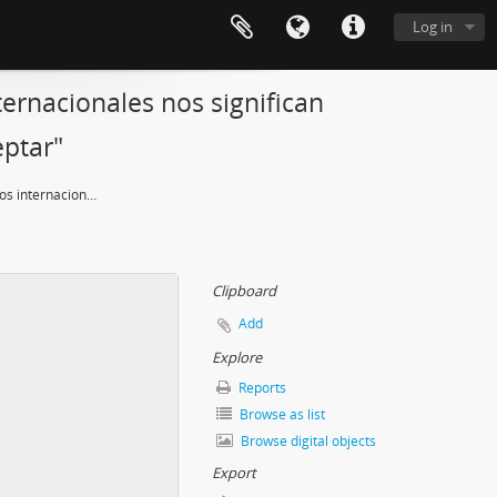
Log in
ternacionales nos significan
eptar"
"Las fuerzas de organismos internacionales nos significan presiones que hoy no estamos dispuestos a aceptar"
Clipboard
Add
Explore
Reports
Browse as list
Browse digital objects
Export