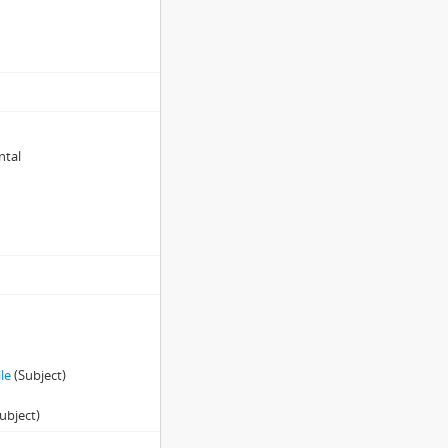
ntal
le
(Subject)
)
ubject)