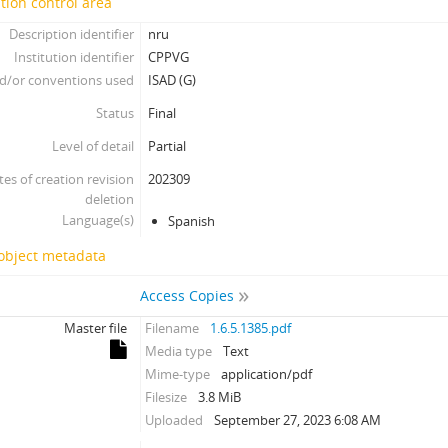
tion control area
Description identifier
nru
Institution identifier
CPPVG
d/or conventions used
ISAD (G)
Status
Final
Level of detail
Partial
tes of creation revision
202309
deletion
Language(s)
Spanish
 object metadata
Access Copies
Master file
Filename
1.6.5.1385.pdf
Media type
Text
Mime-type
application/pdf
Filesize
3.8 MiB
Uploaded
September 27, 2023 6:08 AM