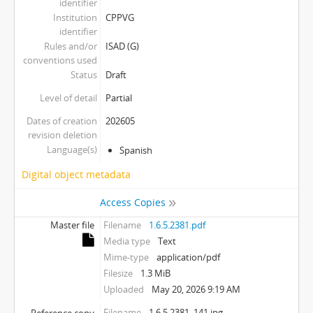
identifier
Institution
CPPVG
identifier
Rules and/or
ISAD (G)
conventions used
Status
Draft
Level of detail
Partial
Dates of creation
202605
revision deletion
Language(s)
Spanish
Digital object metadata
Access Copies
Master file
Filename
1.6.5.2381.pdf
Media type
Text
Mime-type
application/pdf
Filesize
1.3 MiB
Uploaded
May 20, 2026 9:19 AM
Filename
1.6.5.2381_141.jpg