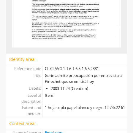
Identity area
Reference code
CL CLAVG 1-1.6-1.6.5-1.6.5.2381
Title
Garín admite preocupación por entrevista a
Pinochet que se emitirá hoy
Date(s)
2003-11-24 (Creation)
Level of
Item
description
Extent and
1 hoja copia papel blanco y negro 12.73x22.61
medium
Context area
Name of creator
Emol.com