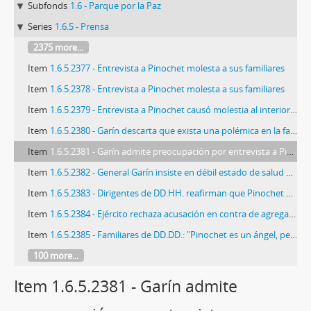
Subfonds
1.6 - Parque por la Paz
Series
1.6.5 - Prensa
2375 more...
Item
1.6.5.2377 - Entrevista a Pinochet molesta a sus familiares
Item
1.6.5.2378 - Entrevista a Pinochet molesta a sus familiares
Item
1.6.5.2379 - Entrevista a Pinochet causó molestia al interior de la familia
Item
1.6.5.2380 - Garín descarta que exista una polémica en la familia Pinochet
Item
1.6.5.2381 - Garín admite preocupación por entrevista a Pinochet que se emitirá hoy
Item
1.6.5.2382 - General Garín insiste en débil estado de salud de Pinochet
Item
1.6.5.2383 - Dirigentes de DD.HH. reafirman que Pinochet no está demente
Item
1.6.5.2384 - Ejército rechaza acusación en contra de agregado militar en la ONU
Item
1.6.5.2385 - Familiares de DD.DD.: "Pinochet es un ángel, pero de la muerte"
100 more...
Item 1.6.5.2381 - Garín admite