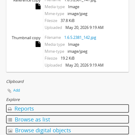
Reference copy
Media type
Image
Mime-type
image/jpeg
Filesize
37.8 KiB
Uploaded
May 20, 2026 9:19 AM
Filename
1.6.5.2381_142.jpg
Thumbnail copy
Media type
Image
Mime-type
image/jpeg
Filesize
19.2 KiB
Uploaded
May 20, 2026 9:19 AM
Clipboard
Add
Explore
Reports
Browse as list
Browse digital objects