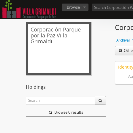
Browse
Corpo
Corporación Parque
por la Paz Villa
Grimaldi
Archival i
Othe
Identit
Au
Holdings
Browse 0 results