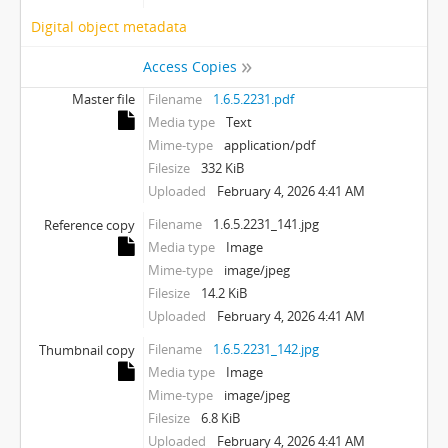
Digital object metadata
Access Copies
Master file
Filename
1.6.5.2231.pdf
Media type
Text
Mime-type
application/pdf
Filesize
332 KiB
Uploaded
February 4, 2026 4:41 AM
Filename
1.6.5.2231_141.jpg
Reference copy
Media type
Image
Mime-type
image/jpeg
Filesize
14.2 KiB
Uploaded
February 4, 2026 4:41 AM
Filename
1.6.5.2231_142.jpg
Thumbnail copy
Media type
Image
Mime-type
image/jpeg
Filesize
6.8 KiB
Uploaded
February 4, 2026 4:41 AM