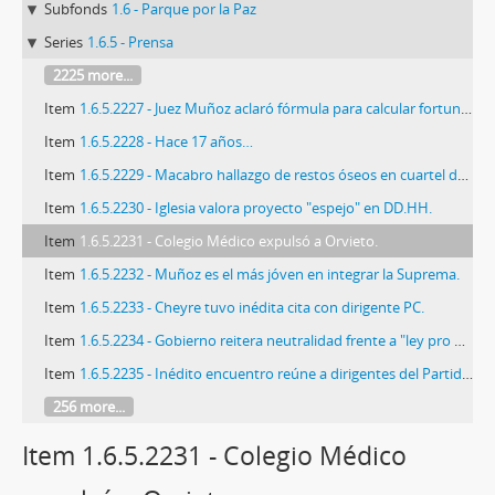
Subfonds
1.6 - Parque por la Paz
Series
1.6.5 - Prensa
2225 more...
Item
1.6.5.2227 - Juez Muñoz aclaró fórmula para calcular fortuna de Pinochet.
Item
1.6.5.2228 - Hace 17 años…
Item
1.6.5.2229 - Macabro hallazgo de restos óseos en cuartel de Curicó.
Item
1.6.5.2230 - Iglesia valora proyecto "espejo" en DD.HH.
Item
1.6.5.2231 - Colegio Médico expulsó a Orvieto.
Item
1.6.5.2232 - Muñoz es el más jóven en integrar la Suprema.
Item
1.6.5.2233 - Cheyre tuvo inédita cita con dirigente PC.
Item
1.6.5.2234 - Gobierno reitera neutralidad frente a "ley pro Dina".
Item
1.6.5.2235 - Inédito encuentro reúne a dirigentes del Partido Comunista con comandante en jefe del Ejército.
256 more...
Item 1.6.5.2231 - Colegio Médico