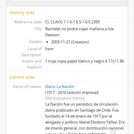
Identity area
Reference code
CL CLAVG 1-1.6-1.6.5-1.6.5.2399
Title
Bachelet no podrá viajar mañana a Isla
Dawson
Date(s)
2003-11-21 (Creation)
Level of
Item
description
Extent and
1 hoja copia papel blanco y negro 6.17x11.86
medium
Context area
Name of creator
Diario La Nación
(1917 - 2010 (edición impresa))
Administrative history
La Nación fue un periódico de circulación
diaria publicado en Santiago de Chile. Fue
fundado el 14 de enero de 1917 por el
abogado y político liberal Eliodoro Yáñez. Era
de interés general, con distribución nacional,