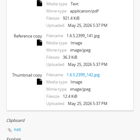
Media type
Text
Mime-type
application/pdf
Filesize
921.4 KiB
Uploaded
May 25, 2026 5:37 PM
Filename
1.6.5.2399_141.jpg
Reference copy
Media type
Image
Mime-type
image/jpeg
Filesize
36.3 KiB
Uploaded
May 25, 2026 5:37 PM
Filename
1.6.5.2399_142.jpg
Thumbnail copy
Media type
Image
Mime-type
image/jpeg
Filesize
12.4 KiB
Uploaded
May 25, 2026 5:37 PM
Clipboard
Add
Explore