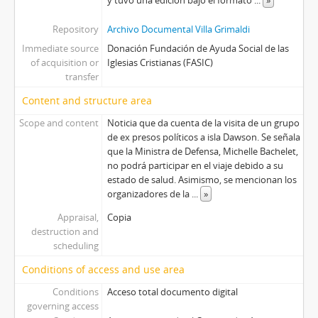
y tuvo una edición bajo el formato
...
»
Repository
Archivo Documental Villa Grimaldi
Immediate source
Donación Fundación de Ayuda Social de las
of acquisition or
Iglesias Cristianas (FASIC)
transfer
Content and structure area
Scope and content
Noticia que da cuenta de la visita de un grupo
de ex presos políticos a isla Dawson. Se señala
que la Ministra de Defensa, Michelle Bachelet,
no podrá participar en el viaje debido a su
estado de salud. Asimismo, se mencionan los
organizadores de la
...
»
Appraisal,
Copia
destruction and
scheduling
Conditions of access and use area
Conditions
Acceso total documento digital
governing access