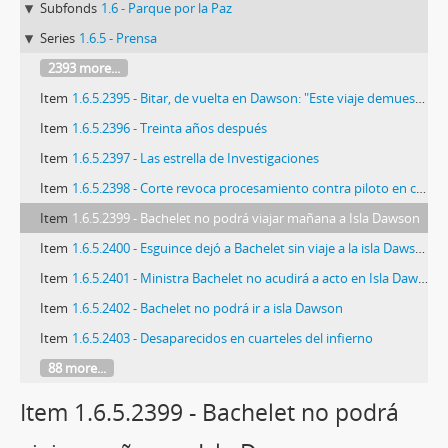
Subfonds
1.6 - Parque por la Paz
Series
1.6.5 - Prensa
2393 more...
Item
1.6.5.2395 - Bitar, de vuelta en Dawson: "Este viaje demuestra que triunfamos sobre la adversidad"
Item
1.6.5.2396 - Treinta años después
Item
1.6.5.2397 - Las estrella de Investigaciones
Item
1.6.5.2398 - Corte revoca procesamiento contra piloto en caso de DD.HH
Item
1.6.5.2399 - Bachelet no podrá viajar mañana a Isla Dawson
Item
1.6.5.2400 - Esguince dejó a Bachelet sin viaje a la isla Dawson
Item
1.6.5.2401 - Ministra Bachelet no acudirá a acto en Isla Dawson
Item
1.6.5.2402 - Bachelet no podrá ir a isla Dawson
Item
1.6.5.2403 - Desaparecidos en cuarteles del infierno
88 more...
Item 1.6.5.2399 - Bachelet no podrá