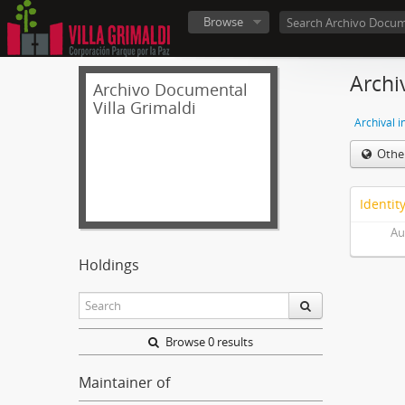
Browse
Archi
Archivo Documental
Villa Grimaldi
Archival i
Othe
Identit
Au
Holdings
Browse 0 results
Maintainer of