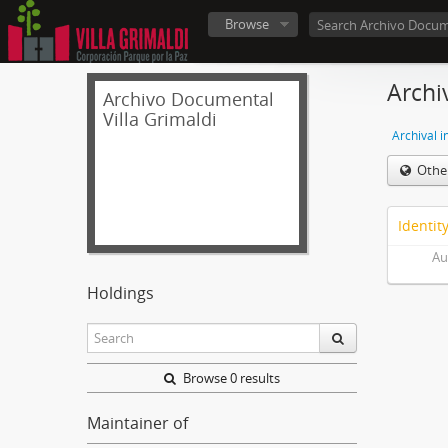
Browse
Archi
Archivo Documental
Villa Grimaldi
Archival i
Othe
Identit
Au
Holdings
Browse 0 results
Maintainer of