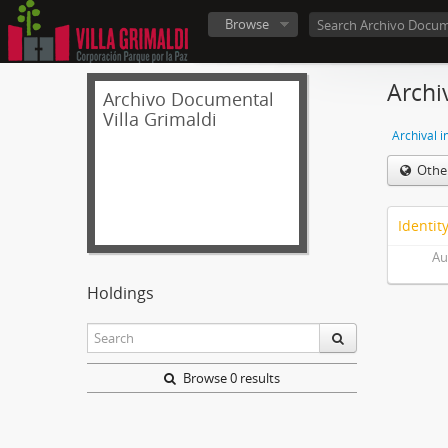
Browse
Archi
Archivo Documental
Villa Grimaldi
Archival i
Othe
Identit
Au
Holdings
Browse 0 results