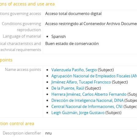
ons of access and use area
tions governing access
Acceso total documento digital
Conditions governing
Acceso restringido al Contenedor Archivo Docume
reproduction
Language of material
Spanish
ical characteristics and
Buen estado de conservación
technical requirements
points
Name access points
Valenzuela Patiño, Sergio
(Subject)
Agrupación Nacional de Empleados Fiscales (A
Jiménez Alfaro, Tucapel Francisco
(Subject)
De la Puente, Raúl
(Subject)
Herrera Jiménez, Carlos Alberto Fernando
(Subj
Dirección de Inteligencia Nacional, DINA
(Subjec
Central Nacional de Informaciones, CNI
(Subjec
Leigh Guzmán, Jorge Gustavo
(Subject)
tion control area
Description identifier
nru