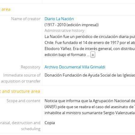
 area
Name of creator
Diario La Nación
(1917 - 2010 (edición impresa))
Administrative history
La Nación fue un periódico de circulación diaria p
Chile. Fue fundado el 14 de enero de 1917 por el ab
Eliodoro Yáñez. Era de interés general, con distrib
edición bajo el formato
...
»
Repository
Archivo Documental Villa Grimaldi
Immediate source of
Donación Fundación de Ayuda Social de las Iglesias
acquisition or transfer
 and structure area
Scope and content
Noticia que informa que la Agrupación Nacional d
(ANEF) pide que se reabra el caso del asesinato de
inhabilite al ministro sumariante Sergio Valenzuela
raisal, destruction and
Copia
scheduling