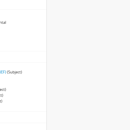
ntal
NEF)
(Subject)
ect)
t)
t)