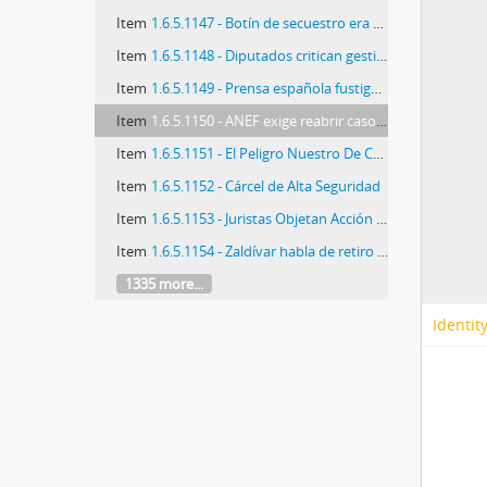
Item
1.6.5.1147 - Botín de secuestro era para financiar al MIR
Item
1.6.5.1148 - Diputados critican gestión del Vaticano ante Tony Blair
Item
1.6.5.1149 - Prensa española fustigó defensa vaticana a Pinochet
Item
1.6.5.1150 - ANEF exige reabrir caso de Tucapel
Item
1.6.5.1151 - El Peligro Nuestro De Cada Día
Item
1.6.5.1152 - Cárcel de Alta Seguridad
Item
1.6.5.1153 - Juristas Objetan Acción del Gobierno
Item
1.6.5.1154 - Zaldívar habla de retiro de Pinochet
1335 more...
Identit