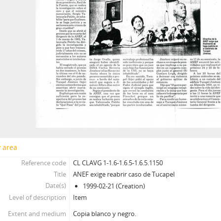
y area
Reference code
CL CLAVG 1-1.6-1.6.5-1.6.5.1150
Title
ANEF exige reabrir caso de Tucapel
Date(s)
1999-02-21 (Creation)
Level of description
Item
Extent and medium
Copia blanco y negro.