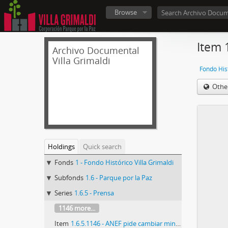
Browse
Item 
Archivo Documental
Villa Grimaldi
Fondo Hist
Othe
Holdings
Quick search
Fonds
1 - Fondo Histórico Villa Grimaldi
Subfonds
1.6 - Parque por la Paz
Series
1.6.5 - Prensa
1146 more...
Item
1.6.5.1146 - ANEF pide cambiar ministro o recurrirán a corte internacional