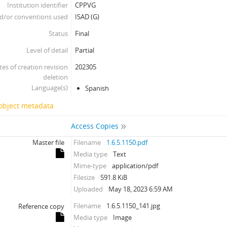
Institution identifier
CPPVG
d/or conventions used
ISAD (G)
Status
Final
Level of detail
Partial
tes of creation revision
202305
deletion
Language(s)
Spanish
 object metadata
Access Copies
Master file
Filename
1.6.5.1150.pdf
Media type
Text
Mime-type
application/pdf
Filesize
591.8 KiB
Uploaded
May 18, 2023 6:59 AM
Filename
1.6.5.1150_141.jpg
Reference copy
Media type
Image