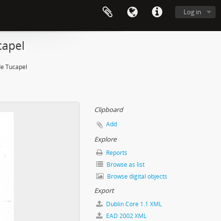
Log in
capel
de Tucapel
Clipboard
Add
Explore
Reports
Browse as list
Browse digital objects
Export
Dublin Core 1.1 XML
EAD 2002 XML