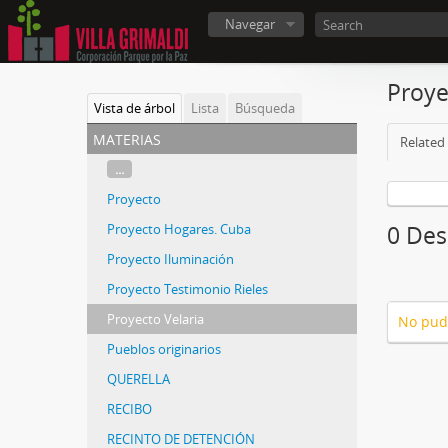
Navegar
Proye
Vista de árbol
Lista
Búsqueda
materias
Related 
...
Proyecto
Proyecto Hogares. Cuba
0 Des
Proyecto Iluminación
Proyecto Testimonio Rieles
Proyecto Velaria
No pud
Pueblos originarios
QUERELLA
RECIBO
RECINTO DE DETENCIÓN