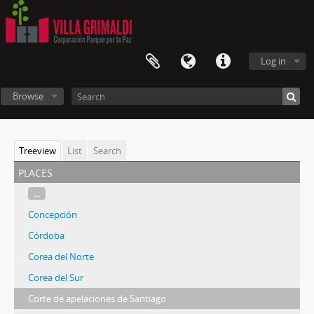
Log in
Browse
Treeview
List
Search
places
...
Concepción
Córdoba
Corea del Norte
Corea del Sur
Corte de apelaciones de Santiago