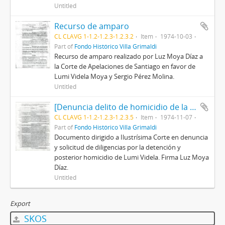
Untitled
Recurso de amparo
CL CLAVG 1-1.2-1.2.3-1.2.3.2
Item
1974-10-03
Part of
Fondo Histórico Villa Grimaldi
Recurso de amparo realizado por Luz Moya Díaz a
la Corte de Apelaciones de Santiago en favor de
Lumi Videla Moya y Sergio Pérez Molina.
Untitled
[Denuncia delito de homicidio de la amparada y...]
CL CLAVG 1-1.2-1.2.3-1.2.3.5
Item
1974-11-07
Part of
Fondo Histórico Villa Grimaldi
Documento dirigido a Ilustrísima Corte en denuncia
y solicitud de diligencias por la detención y
posterior homicidio de Lumi Videla. Firma Luz Moya
Díaz.
Untitled
Export
SKOS