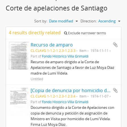
Corte de apelaciones de Santiago
Sort by:
Date modified
Direction:
Ascending
4 results directly related
Exclude narrower terms
Recurso de amparo
CL CLAVG 1-1.2-1.2.3-1.2.3.3
Item
1974-11-11
Part of
Fondo Histórico Villa Grimaldi
Recurso de amparo dirigido a la Corte de
Apelaciones de Santiago a favor de Luz Moya Diaz
madre de Lumi Videla.
Untitled
[Copia de denuncia por homicidio de Lumi Videla
CL CLAVG 1-1.2-1.2.3-1.2.3.4
Item
1974-11-07
Part of
Fondo Histórico Villa Grimaldi
Documento dirigido a la Corte de Apelaciones con
copia de denuncia y petición de asignación de
Ministro en Visita por homicidio de Lumi Videla.
Firma Luz Moya Díaz.