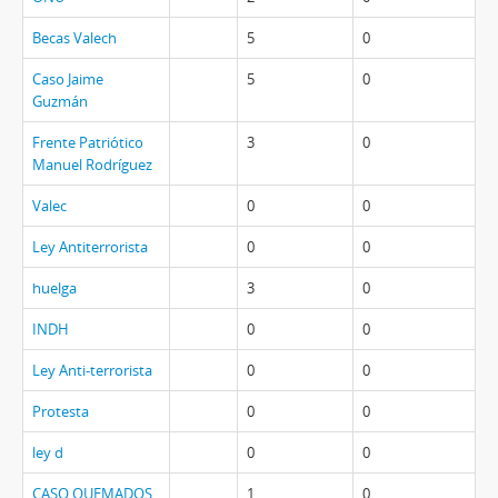
Becas Valech
5
0
Caso Jaime
5
0
Guzmán
Frente Patriótico
3
0
Manuel Rodríguez
Valec
0
0
Ley Antiterrorista
0
0
huelga
3
0
INDH
0
0
Ley Anti-terrorista
0
0
Protesta
0
0
ley d
0
0
CASO QUEMADOS
1
0