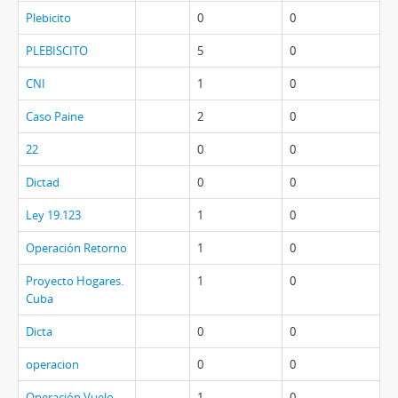
Plebicito
0
0
PLEBISCITO
5
0
CNI
1
0
Caso Paine
2
0
22
0
0
Dictad
0
0
Ley 19.123
1
0
Operación Retorno
1
0
Proyecto Hogares.
1
0
Cuba
Dicta
0
0
operacion
0
0
Operación Vuelo
1
0