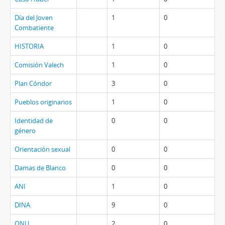
Día del Joven
1
0
Combatiente
HISTORIA
1
0
Comisión Valech
1
0
Plan Cóndor
3
0
Pueblos originarios
1
0
Identidad de
0
0
género
Orientación sexual
0
0
Damas de Blanco
0
0
ANI
1
0
DINA
9
0
ONU
2
0