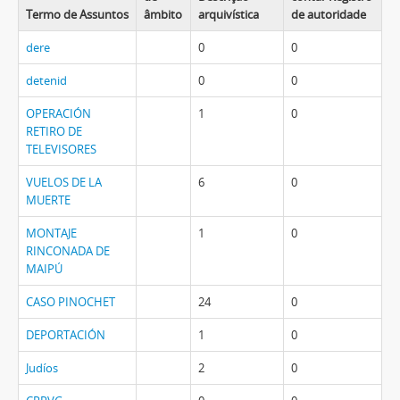
Termo de Assuntos
âmbito
arquivística
de autoridade
dere
0
0
detenid
0
0
OPERACIÓN
1
0
RETIRO DE
TELEVISORES
VUELOS DE LA
6
0
MUERTE
MONTAJE
1
0
RINCONADA DE
MAIPÚ
CASO PINOCHET
24
0
DEPORTACIÓN
1
0
Judíos
2
0