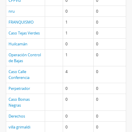
CPPVG
0
0
nru
0
0
FRANQUISMO
1
0
Caso Tejas Verdes
1
0
Huilcamán
0
0
Operación Control
1
0
de Bajas
Caso Calle
4
0
Conferencia
Perpetrador
0
0
Caso Boinas
0
0
Negras
Derechos
0
0
villa grimaldi
0
0