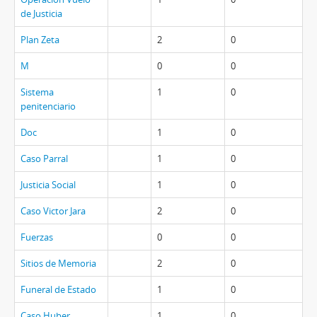
de Justicia
Plan Zeta
2
0
M
0
0
Sistema
1
0
penitenciario
Doc
1
0
Caso Parral
1
0
Justicia Social
1
0
Caso Victor Jara
2
0
Fuerzas
0
0
Sitios de Memoria
2
0
Funeral de Estado
1
0
Caso Huber
1
0