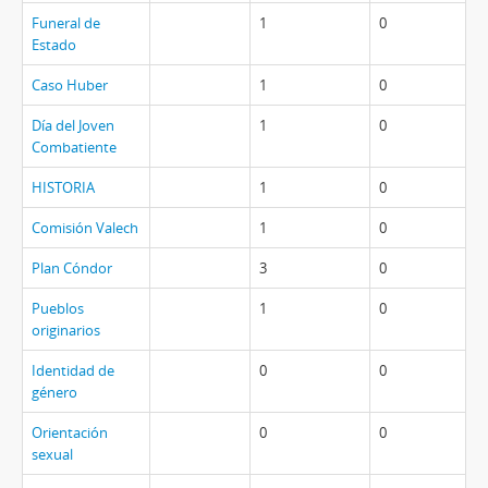
Funeral de
1
0
Estado
Caso Huber
1
0
Día del Joven
1
0
Combatiente
HISTORIA
1
0
Comisión Valech
1
0
Plan Cóndor
3
0
Pueblos
1
0
originarios
Identidad de
0
0
género
Orientación
0
0
sexual