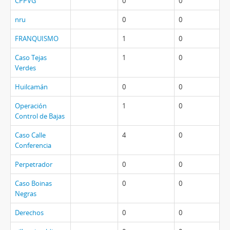
CPPVG
0
0
nru
0
0
FRANQUISMO
1
0
Caso Tejas
1
0
Verdes
Huilcamán
0
0
Operación
1
0
Control de Bajas
Caso Calle
4
0
Conferencia
Perpetrador
0
0
Caso Boinas
0
0
Negras
Derechos
0
0