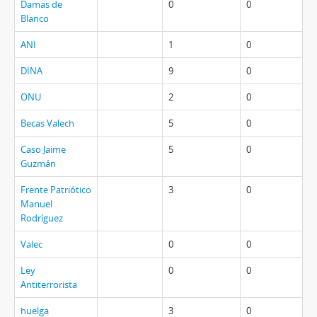
Damas de
0
0
Blanco
ANI
1
0
DINA
9
0
ONU
2
0
Becas Valech
5
0
Caso Jaime
5
0
Guzmán
Frente Patriótico
3
0
Manuel
Rodríguez
Valec
0
0
Ley
0
0
Antiterrorista
huelga
3
0