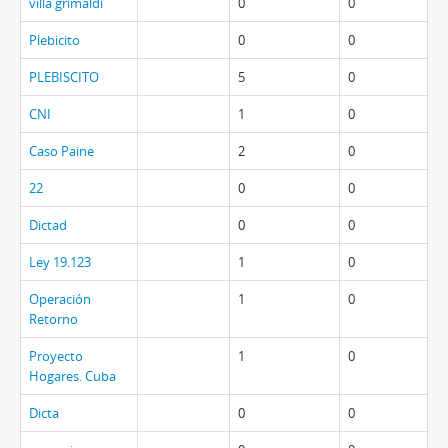
villa grimaldi
0
0
Plebicito
0
0
PLEBISCITO
5
0
CNI
1
0
Caso Paine
2
0
22
0
0
Dictad
0
0
Ley 19.123
1
0
Operación
1
0
Retorno
Proyecto
1
0
Hogares. Cuba
Dicta
0
0