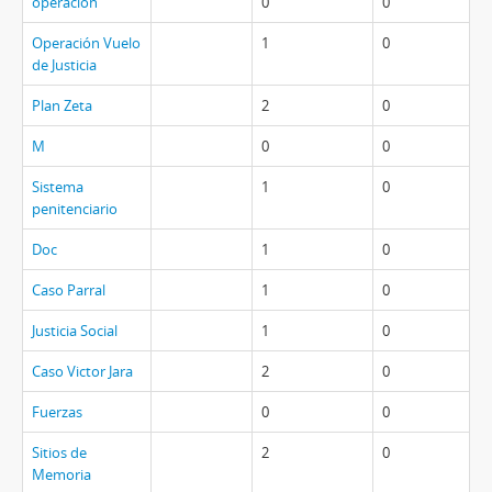
operacion
0
0
Operación Vuelo
1
0
de Justicia
Plan Zeta
2
0
M
0
0
Sistema
1
0
penitenciario
Doc
1
0
Caso Parral
1
0
Justicia Social
1
0
Caso Victor Jara
2
0
Fuerzas
0
0
Sitios de
2
0
Memoria