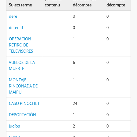
Sujets terme
contenu
décompte
décompte
dere
0
0
detenid
0
0
OPERACIÓN
1
0
RETIRO DE
TELEVISORES
VUELOS DE LA
6
0
MUERTE
MONTAJE
1
0
RINCONADA DE
MAIPÚ
CASO PINOCHET
24
0
DEPORTACIÓN
1
0
Judíos
2
0