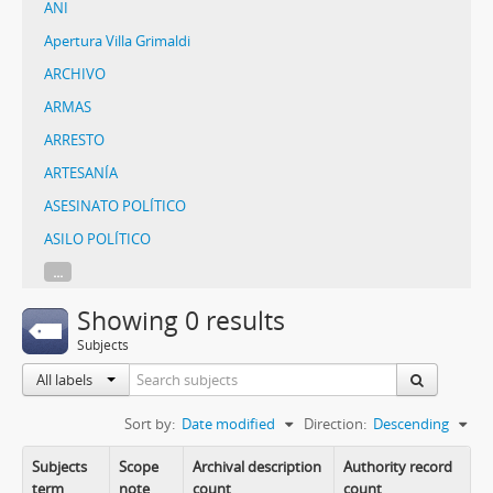
ANI
Apertura Villa Grimaldi
ARCHIVO
ARMAS
ARRESTO
ARTESANÍA
ASESINATO POLÍTICO
ASILO POLÍTICO
...
Showing 0 results
Subjects
All labels
Sort by:
Date modified
Direction:
Descending
Subjects
Scope
Archival description
Authority record
term
note
count
count