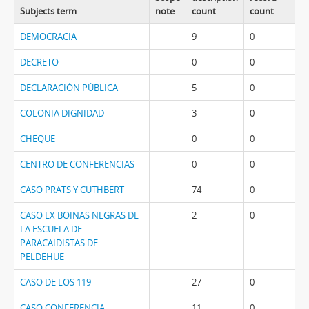
Subjects term
note
count
count
DEMOCRACIA
9
0
DECRETO
0
0
DECLARACIÓN PÚBLICA
5
0
COLONIA DIGNIDAD
3
0
CHEQUE
0
0
CENTRO DE CONFERENCIAS
0
0
CASO PRATS Y CUTHBERT
74
0
CASO EX BOINAS NEGRAS DE
2
0
LA ESCUELA DE
PARACAIDISTAS DE
PELDEHUE
CASO DE LOS 119
27
0
CASO CONFERENCIA
11
0