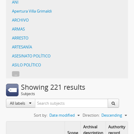
ANI
Apertura Villa Grimaldi
ARCHIVO
ARMAS
ARRESTO
ARTESANÍA
ASESINATO POLÍTICO
ASILO POLÍTICO
...
Showing 221 results
Subjects
All labels
Sort by:
Date modified
Direction:
Descending
Archival
Authority
Scope
description
record