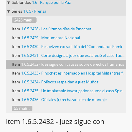
Subfundos
1.6 - Parque por la Paz
Séries
1.6.5 - Prensa
2426 mais...
Item
1.6.5.2428 - Los últimos días de Pinochet
Item
1.6.5.2429 - Monumento Nacional
Item
1.6.5.2430 - Resuelven extradición del "Comandante Ramiro"
Item
1.6.5.2431 - Corte designa a juez que esclareció el caso Tucapel para indagar a Spiniak
Item
1.6.5.2432 - Juez sigue con causas sobre derechos humanos
Item
1.6.5.2433 - Pinochet es internado en Hospital Militar tras fracturarse su mano izquierda
Item
1.6.5.2434 - Políticos respaldan a juez Muñoz
Item
1.6.5.2435 - Un implacable investigador asume el caso Spiniak
Item
1.6.5.2436 - Oficiales (r) rechazan idea de montaje
55 mais...
Item 1.6.5.2432 - Juez sigue con