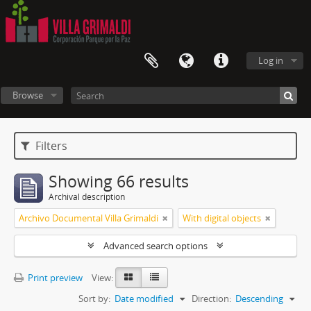
Log in
Browse
Filters
Showing 66 results
Archival description
Archivo Documental Villa Grimaldi
With digital objects
Advanced search options
Print preview
View:
Sort by:
Date modified
Direction:
Descending