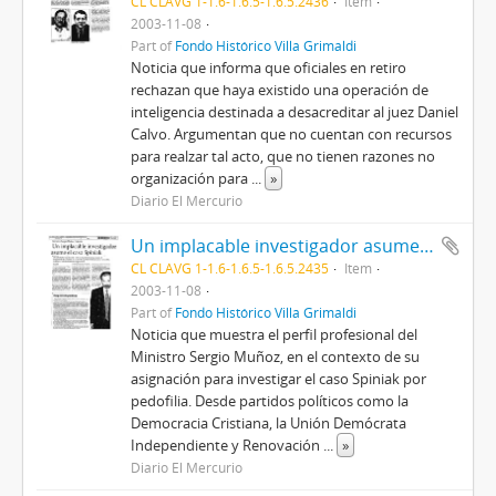
CL CLAVG 1-1.6-1.6.5-1.6.5.2436
Item
2003-11-08
Part of
Fondo Histórico Villa Grimaldi
Noticia que informa que oficiales en retiro
rechazan que haya existido una operación de
inteligencia destinada a desacreditar al juez Daniel
Calvo. Argumentan que no cuentan con recursos
para realzar tal acto, que no tienen razones no
organización para
...
»
Diario El Mercurio
Un implacable investigador asume el caso Spiniak
CL CLAVG 1-1.6-1.6.5-1.6.5.2435
Item
2003-11-08
Part of
Fondo Histórico Villa Grimaldi
Noticia que muestra el perfil profesional del
Ministro Sergio Muñoz, en el contexto de su
asignación para investigar el caso Spiniak por
pedofilia. Desde partidos políticos como la
Democracia Cristiana, la Unión Demócrata
Independiente y Renovación
...
»
Diario El Mercurio