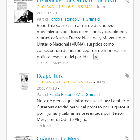
El silencioso desembarco de los militares "r"
CL CLAVG 1-1.6-1.6.5-1.6.5.2480
Item
2003-07-20
Part of
Fondo Histórico Villa Grimaldi
Reportaje sobre la creación de dos nuevos
movimientos políticos de militares y carabineros
retirados: Nueva Fuerza Nacional y Movimiento
Unitario Nacional (MUNA), surgidos como
consecuencia de una percepción de moderación
política respecto del partido
...
»
Diario El Mercurio
Reapertura
CL CLAVG 1-1.6-1.6.5-1.6.5.2479
Item
2003-11-13
Part of
Fondo Histórico Villa Grimaldi
Nota de prensa que informa que el juez Lamberto
Cisternas decidió reabrir el proceso por la querella
por injurias y calumnias presentada por Nelson
Mery contra Odette Alegría.
Untitled
Cuánto sabe Mery