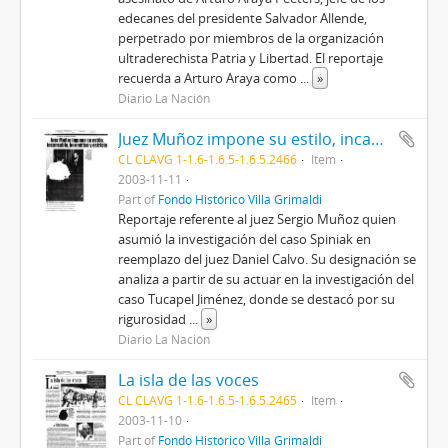
edecanes del presidente Salvador Allende,
perpetrado por miembros de la organización
ultraderechista Patria y Libertad. El reportaje
recuerda a Arturo Araya como
...
»
Diario La Nación
Juez Muñoz impone su estilo, incansable, hermético y estricto
CL CLAVG 1-1.6-1.6.5-1.6.5.2466
Item
2003-11-11
Part of
Fondo Histórico Villa Grimaldi
Reportaje referente al juez Sergio Muñoz quien
asumió la investigación del caso Spiniak en
reemplazo del juez Daniel Calvo. Su designación se
analiza a partir de su actuar en la investigación del
caso Tucapel Jiménez, donde se destacó por su
rigurosidad
...
»
Diario La Nación
La isla de las voces
CL CLAVG 1-1.6-1.6.5-1.6.5.2465
Item
2003-11-10
Part of
Fondo Histórico Villa Grimaldi