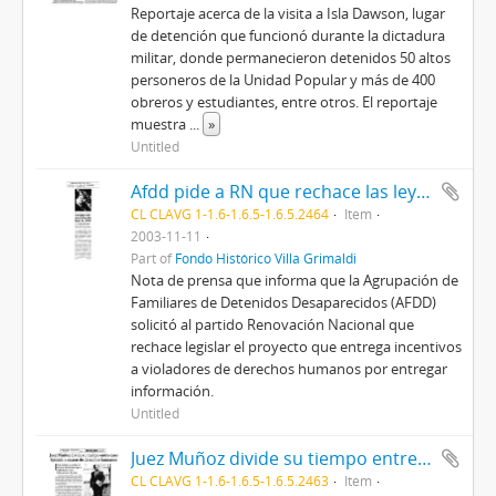
Reportaje acerca de la visita a Isla Dawson, lugar
de detención que funcionó durante la dictadura
militar, donde permanecieron detenidos 50 altos
personeros de la Unidad Popular y más de 400
obreros y estudiantes, entre otros. El reportaje
muestra
...
»
Untitled
Afdd pide a RN que rechace las leyes de DDHH
CL CLAVG 1-1.6-1.6.5-1.6.5.2464
Item
2003-11-11
Part of
Fondo Histórico Villa Grimaldi
Nota de prensa que informa que la Agrupación de
Familiares de Detenidos Desaparecidos (AFDD)
solicitó al partido Renovación Nacional que
rechace legislar el proyecto que entrega incentivos
a violadores de derechos humanos por entregar
información.
Untitled
Juez Muñoz divide su tiempo entre caso Spiniak y causas de derechos humanos
CL CLAVG 1-1.6-1.6.5-1.6.5.2463
Item