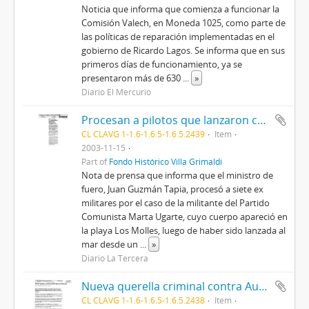
Noticia que informa que comienza a funcionar la
Comisión Valech, en Moneda 1025, como parte de
las políticas de reparación implementadas en el
gobierno de Ricardo Lagos. Se informa que en sus
primeros días de funcionamiento, ya se
presentaron más de 630
...
»
Diario El Mercurio
Procesan a pilotos que lanzaron cuerpos al mar
CL CLAVG 1-1.6-1.6.5-1.6.5.2439
Item
2003-11-15
Part of
Fondo Histórico Villa Grimaldi
Nota de prensa que informa que el ministro de
fuero, Juan Guzmán Tapia, procesó a siete ex
militares por el caso de la militante del Partido
Comunista Marta Ugarte, cuyo cuerpo apareció en
la playa Los Molles, luego de haber sido lanzada al
mar desde un
...
»
Diario La Tercera
Nueva querella criminal contra Augusto Pinochet
CL CLAVG 1-1.6-1.6.5-1.6.5.2438
Item