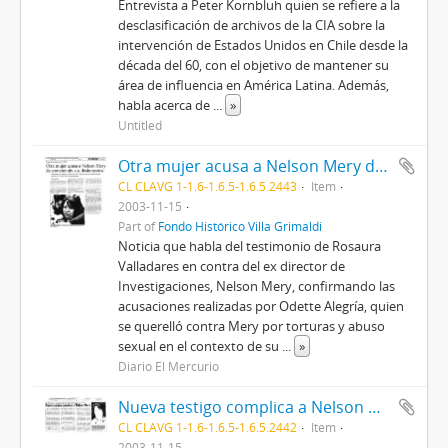
Entrevista a Peter Kornbluh quien se refiere a la
desclasificación de archivos de la CIA sobre la
intervención de Estados Unidos en Chile desde la
década del 60, con el objetivo de mantener su
área de influencia en América Latina. Además,
habla acerca de
...
»
Untitled
Otra mujer acusa a Nelson Mery de cometer abusos deshonestos
CL CLAVG 1-1.6-1.6.5-1.6.5.2443
Item
2003-11-15
Part of
Fondo Histórico Villa Grimaldi
Noticia que habla del testimonio de Rosaura
Valladares en contra del ex director de
Investigaciones, Nelson Mery, confirmando las
acusaciones realizadas por Odette Alegría, quien
se querelló contra Mery por torturas y abuso
sexual en el contexto de su
...
»
Diario El Mercurio
Nueva testigo complica a Nelson Mery
CL CLAVG 1-1.6-1.6.5-1.6.5.2442
Item
2003-11-15