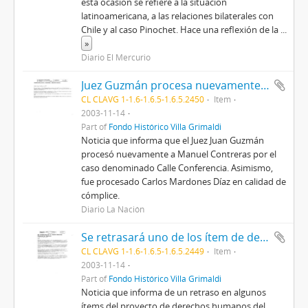
esta ocasión se refiere a la situación
latinoamericana, a las relaciones bilaterales con
Chile y al caso Pinochet. Hace una reflexión de la
...
»
Diario El Mercurio
Juez Guzmán procesa nuevamente a Manuel Contreras
CL CLAVG 1-1.6-1.6.5-1.6.5.2450
Item
2003-11-14
Part of
Fondo Histórico Villa Grimaldi
Noticia que informa que el Juez Juan Guzmán
procesó nuevamente a Manuel Contreras por el
caso denominado Calle Conferencia. Asimismo,
fue procesado Carlos Mardones Díaz en calidad de
cómplice.
Diario La Nación
Se retrasará uno de los ítem de derechos humanos del Gobierno
CL CLAVG 1-1.6-1.6.5-1.6.5.2449
Item
2003-11-14
Part of
Fondo Histórico Villa Grimaldi
Noticia que informa de un retraso en algunos
ítems del proyecto de derechos humanos del