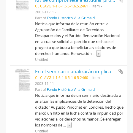
RN se compromete a estudiar proyecto de DD.HH
CL CLAVG 1-1.6-1.6.5-1.6.5.2461
Item
2003-11-11
Part of
Fondo Histórico Villa Grimaldi
Noticia que informa de la reunión entre la
Agrupación de Familiares de Detenidos
Desaparecidos y el Partido Renovación Nacional,
en la cual se solicitó al partido que rechace el
proyecto que busca beneficiar a violadores de
derechos humanos. Renovación
...
»
Untitled
En el seminario analizarán implicancias del caso Pinochet
CL CLAVG 1-1.6-1.6.5-1.6.5.2460
Item
2003-11-11
Part of
Fondo Histórico Villa Grimaldi
Noticia que informa de un seminario destinado a
analizar las implicancias de la detención del
dictador Augusto Pinochet en Londres, hecho que
marcó un hito en la lucha contra la impunidad por
violaciones a los derechos humanos. Se entregan
los nombres de
...
»
Untitled