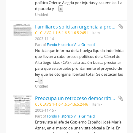
política Odette Alegría por injurias y calumnias. La
diputada y
...
»
Untitled
Familiares solicitan urgencia a proyecto que otorga libertad a presos políticos
CL CLAVG 1-1.6-1.6.5-1.6.5.2451
Item
2003-11-14
Part of
Fondo Histórico Villa Grimaldi
Noticia que informa de la huelga líquida indefinida
que llevan a cabo presos políticos de la Cárcel de
Alta Seguridad (CAS). Esta acción busca presionar
para que se apruebe prontamente el proyecto de
ley que les otorgaría libertad total. Se destacan las
...
»
Untitled
Preocupa un retroceso democrático en la región
CL CLAVG 1-1.6-1.6.5-1.6.5.2446
Item
2003-11-15
Part of
Fondo Histórico Villa Grimaldi
Entrevista al jefe de Gobierno Español, José María
Aznar, en el marco de una visita oficial a Chile. En