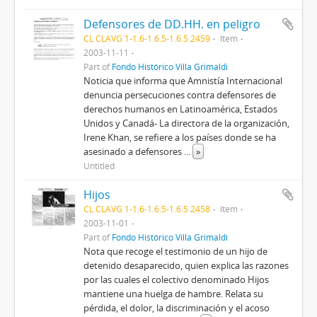
Defensores de DD.HH. en peligro
CL CLAVG 1-1.6-1.6.5-1.6.5.2459
Item
2003-11-11
Part of
Fondo Histórico Villa Grimaldi
Noticia que informa que Amnistía Internacional
denuncia persecuciones contra defensores de
derechos humanos en Latinoamérica, Estados
Unidos y Canadá- La directora de la organización,
Irene Khan, se refiere a los países donde se ha
asesinado a defensores
...
»
Untitled
Hijos
CL CLAVG 1-1.6-1.6.5-1.6.5.2458
Item
2003-11-01
Part of
Fondo Histórico Villa Grimaldi
Nota que recoge el testimonio de un hijo de
detenido desaparecido, quien explica las razones
por las cuales el colectivo denominado Hijos
mantiene una huelga de hambre. Relata su
pérdida, el dolor, la discriminación y el acoso