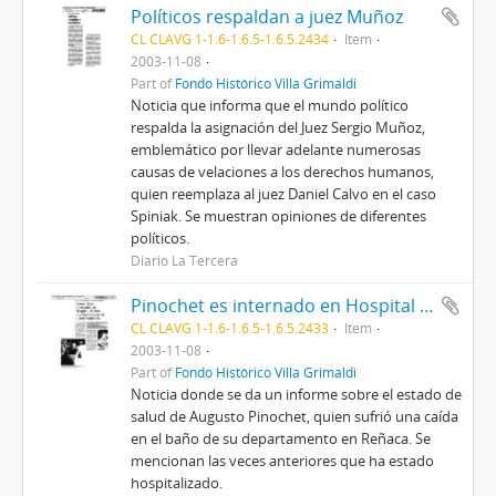
Políticos respaldan a juez Muñoz
CL CLAVG 1-1.6-1.6.5-1.6.5.2434
Item
2003-11-08
Part of
Fondo Histórico Villa Grimaldi
Noticia que informa que el mundo político
respalda la asignación del Juez Sergio Muñoz,
emblemático por llevar adelante numerosas
causas de velaciones a los derechos humanos,
quien reemplaza al juez Daniel Calvo en el caso
Spiniak. Se muestran opiniones de diferentes
políticos.
Diario La Tercera
Pinochet es internado en Hospital Militar tras fracturarse su mano izquierda
CL CLAVG 1-1.6-1.6.5-1.6.5.2433
Item
2003-11-08
Part of
Fondo Histórico Villa Grimaldi
Noticia donde se da un informe sobre el estado de
salud de Augusto Pinochet, quien sufrió una caída
en el baño de su departamento en Reñaca. Se
mencionan las veces anteriores que ha estado
hospitalizado.