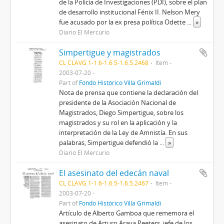
de la Policía de Investigaciones (PDI), sobre el plan
de desarrollo institucional Fénix II. Nelson Mery
fue acusado por la ex presa política Odette
...
»
Diario El Mercurio
Simpertigue y magistrados
CL CLAVG 1-1.6-1.6.5-1.6.5.2468
Item
2003-07-20
Part of
Fondo Histórico Villa Grimaldi
Nota de prensa que contiene la declaración del
presidente de la Asociación Nacional de
Magistrados, Diego Simpertigue, sobre los
magistrados y su rol en la aplicación y la
interpretación de la Ley de Amnistía. En sus
palabras, Simpertigue defendió la
...
»
Diario El Mercurio
El asesinato del edecán naval
CL CLAVG 1-1.6-1.6.5-1.6.5.2467
Item
2003-07-20
Part of
Fondo Histórico Villa Grimaldi
Artículo de Alberto Gamboa que rememora el
asesinato de Arturo Araya Peeters, jefe de los