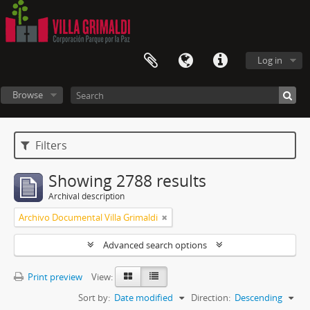
Log in
Browse
Filters
Showing 2788 results
Archival description
Archivo Documental Villa Grimaldi
Advanced search options
Print preview
View:
Sort by:
Date modified
Direction:
Descending