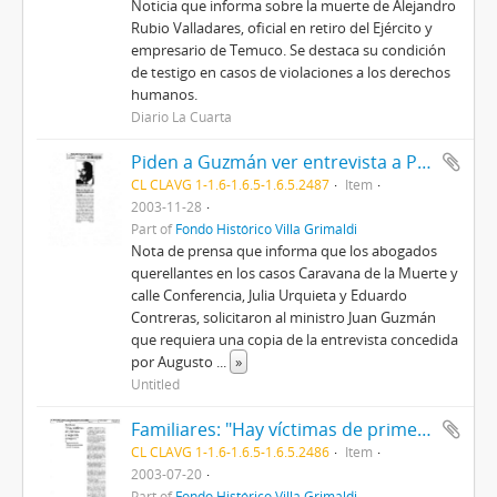
Noticia que informa sobre la muerte de Alejandro
Rubio Valladares, oficial en retiro del Ejército y
empresario de Temuco. Se destaca su condición
de testigo en casos de violaciones a los derechos
humanos.
Diario La Cuarta
Piden a Guzmán ver entrevista a Pinochet
CL CLAVG 1-1.6-1.6.5-1.6.5.2487
Item
2003-11-28
Part of
Fondo Histórico Villa Grimaldi
Nota de prensa que informa que los abogados
querellantes en los casos Caravana de la Muerte y
calle Conferencia, Julia Urquieta y Eduardo
Contreras, solicitaron al ministro Juan Guzmán
que requiera una copia de la entrevista concedida
por Augusto
...
»
Untitled
Familiares: "Hay víctimas de primera y segunda categoría"
CL CLAVG 1-1.6-1.6.5-1.6.5.2486
Item
2003-07-20
Part of
Fondo Histórico Villa Grimaldi