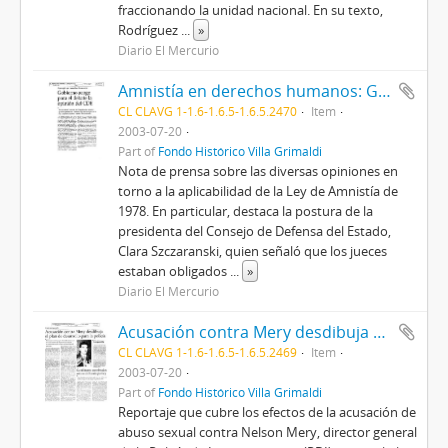
fraccionando la unidad nacional. En su texto,
Rodríguez
...
»
Diario El Mercurio
Amnistía en derechos humanos: Gobierno acoge para el debate la opinión del CDE
CL CLAVG 1-1.6-1.6.5-1.6.5.2470
Item
2003-07-20
Part of
Fondo Histórico Villa Grimaldi
Nota de prensa sobre las diversas opiniones en
torno a la aplicabilidad de la Ley de Amnistía de
1978. En particular, destaca la postura de la
presidenta del Consejo de Defensa del Estado,
Clara Szczaranski, quien señaló que los jueces
estaban obligados
...
»
Diario El Mercurio
Acusación contra Mery desdibuja el plan de desarrollo para la policía
CL CLAVG 1-1.6-1.6.5-1.6.5.2469
Item
2003-07-20
Part of
Fondo Histórico Villa Grimaldi
Reportaje que cubre los efectos de la acusación de
abuso sexual contra Nelson Mery, director general