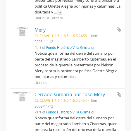
presentada por Nelson Mery contra la prisionera
política Odette Alegría por injurias y calumnias. La
diputada y
...
»
Diario La Tercera
Mery
CL CLAVG 1-1.6-1.6.5-1.6.5.2455
Item
2003-11-12
Part of
Fondo Histórico Villa Grimaldi
Noticia que informa del cierre del sumario por
parte del magistrado Lamberto Cisternas, en el
proceso de la querella presentada por Nelson
Mery contra la prisionera política Odette Alegría
por injurias y calumnias.
Untitled
Cerrado sumario por caso Mery
CL CLAVG 1-1.6-1.6.5-1.6.5.2454
Item
2003-11-12
Part of
Fondo Histórico Villa Grimaldi
Noticia que informa del cierre del sumario por
parte del magistrado Lamberto Cisternas, quien
prepara la resolución del proceso de la querella