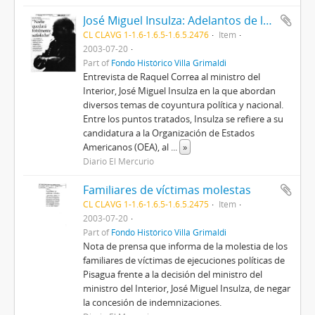
José Miguel Insulza: Adelantos de la propuesta de DD.HH. del Gobierno
CL CLAVG 1-1.6-1.6.5-1.6.5.2476
Item
2003-07-20
Part of
Fondo Histórico Villa Grimaldi
Entrevista de Raquel Correa al ministro del
Interior, José Miguel Insulza en la que abordan
diversos temas de coyuntura política y nacional.
Entre los puntos tratados, Insulza se refiere a su
candidatura a la Organización de Estados
Americanos (OEA), al
...
»
Diario El Mercurio
Familiares de víctimas molestas
CL CLAVG 1-1.6-1.6.5-1.6.5.2475
Item
2003-07-20
Part of
Fondo Histórico Villa Grimaldi
Nota de prensa que informa de la molestia de los
familiares de víctimas de ejecuciones políticas de
Pisagua frente a la decisión del ministro del
ministro del Interior, José Miguel Insulza, de negar
la concesión de indemnizaciones.