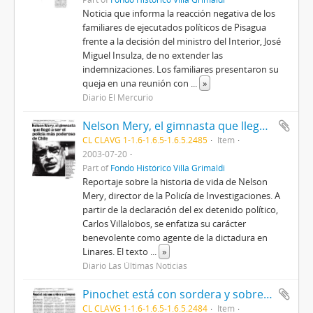
Noticia que informa la reacción negativa de los
familiares de ejecutados políticos de Pisagua
frente a la decisión del ministro del Interior, José
Miguel Insulza, de no extender las
indemnizaciones. Los familiares presentaron su
queja en una reunión con
...
»
Diario El Mercurio
Nelson Mery, el gimnasta que llegó a ser el policía más poderoso de Chile
CL CLAVG 1-1.6-1.6.5-1.6.5.2485
Item
2003-07-20
Part of
Fondo Histórico Villa Grimaldi
Reportaje sobre la historia de vida de Nelson
Mery, director de la Policía de Investigaciones. A
partir de la declaración del ex detenido político,
Carlos Villalobos, se enfatiza su carácter
benevolente como agente de la dictadura en
Linares. El texto
...
»
Diario Las Últimas Noticias
Pinochet está con sordera y sobrepeso
CL CLAVG 1-1.6-1.6.5-1.6.5.2484
Item