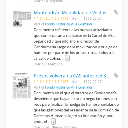
Diario La Segunda
Mantendrán Modalidad de Visitas en la CAS
1-1.6-1.6.5-1.6.5.1110
Item
1999-02-27
Part of
Fondo Histórico Villa Grimaldi
Documento referente a las nuevas actividades
que comenzarán a realizarse en la Cárcel de Alta
Seguridad y que informó el director de
Gendarmería luego de la movilización y huelga de
hambre por parte de los presos trasladados a la
cárcel de Colina.
...
»
Diario El Mercurio
Presos volverán a CAS antes del 30 de marzo
1-1.6-1.6.5-1.6.5.1107
Item
1999-02-27
Part of
Fondo Histórico Villa Grimaldi
Documento en el que el director de Gendarmería
desmiente que hayan existido negociaciones con
reos para finalizar la huelga de hambre, señalando
que las gestiones del presidente de la Comisión de
Derechos Humanos logró su finalización y, por
ende, el
...
»
Diario Las Últimas Noticias