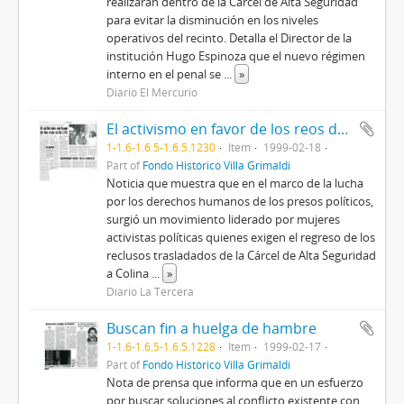
realizarán dentro de la Cárcel de Alta Seguridad
para evitar la disminución en los niveles
operativos del recinto. Detalla el Director de la
institución Hugo Espinoza que el nuevo régimen
interno en el penal se
...
»
Diario El Mercurio
El activismo en favor de los reos de la CAS
1-1.6-1.6.5-1.6.5.1230
Item
1999-02-18
Part of
Fondo Histórico Villa Grimaldi
Noticia que muestra que en el marco de la lucha
por los derechos humanos de los presos políticos,
surgió un movimiento liderado por mujeres
activistas políticas quienes exigen el regreso de los
reclusos trasladados de la Cárcel de Alta Seguridad
a Colina
...
»
Diario La Tercera
Buscan fin a huelga de hambre
1-1.6-1.6.5-1.6.5.1228
Item
1999-02-17
Part of
Fondo Histórico Villa Grimaldi
Nota de prensa que informa que en un esfuerzo
por buscar soluciones al conflicto existente con