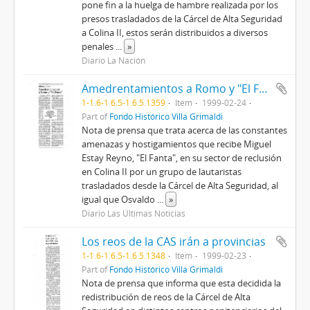
pone fin a la huelga de hambre realizada por los
presos trasladados de la Cárcel de Alta Seguridad
a Colina II, estos serán distribuidos a diversos
penales
...
»
Diario La Nación
Amedrentamientos a Romo y "El Fanta"
1-1.6-1.6.5-1.6.5.1359
Item
1999-02-24
Part of
Fondo Histórico Villa Grimaldi
Nota de prensa que trata acerca de las constantes
amenazas y hostigamientos que recibe Miguel
Estay Reyno, "El Fanta", en su sector de reclusión
en Colina II por un grupo de lautaristas
trasladados desde la Cárcel de Alta Seguridad, al
igual que Osvaldo
...
»
Diario Las Últimas Noticias
Los reos de la CAS irán a provincias
1-1.6-1.6.5-1.6.5.1348
Item
1999-02-23
Part of
Fondo Histórico Villa Grimaldi
Nota de prensa que informa que esta decidida la
redistribución de reos de la Cárcel de Alta