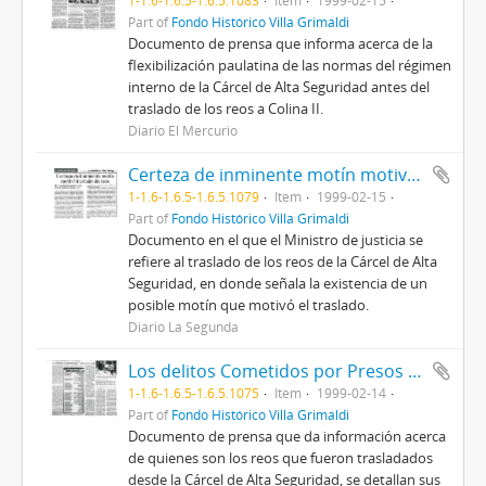
1-1.6-1.6.5-1.6.5.1083
Item
1999-02-15
Part of
Fondo Histórico Villa Grimaldi
Documento de prensa que informa acerca de la
flexibilización paulatina de las normas del régimen
interno de la Cárcel de Alta Seguridad antes del
traslado de los reos a Colina II.
Diario El Mercurio
Certeza de inminente motín motivó traslado de reos
1-1.6-1.6.5-1.6.5.1079
Item
1999-02-15
Part of
Fondo Histórico Villa Grimaldi
Documento en el que el Ministro de justicia se
refiere al traslado de los reos de la Cárcel de Alta
Seguridad, en donde señala la existencia de un
posible motín que motivó el traslado.
Diario La Segunda
Los delitos Cometidos por Presos de la CAS
1-1.6-1.6.5-1.6.5.1075
Item
1999-02-14
Part of
Fondo Histórico Villa Grimaldi
Documento de prensa que da información acerca
de quienes son los reos que fueron trasladados
desde la Cárcel de Alta Seguridad, se detallan sus