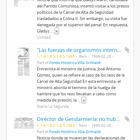
del Partido Comunista, intentó visitar a los presos
políticos de la Cárcel de Alta de Seguridad
trasladados a Colina II. Sin embargo, su visita fue
denegada por el superior del penal. En respuesta,
Gladys
...
»
Untitled
"Las fuerzas de organismos internacionales nos significan presiones que hoy no estamos dispuestos a aceptar"
1-1.6-1.6.5-1.6.5.1385
Item
1999-02-26
Part of
Fondo Histórico Villa Grimaldi
Entrevista al ministro de justicia, José Antonio
Gómez, quien se refiere al caso de los reos de la
Cárcel de Alta Seguridad En esta entrevista, el
ministro aborda el termino de la huelga de
hambre que los reos llevaban a cabo como
medida de presión, la
...
»
Diario La Segunda
Director de Gendarmería: no hubo negociación para terminar huelga de reos
1-1.6-1.6.5-1.6.5.1383
Item
1999-02-26
Part of
Fondo Histórico Villa Grimaldi
Noticia donde se muestran las declaraciones de