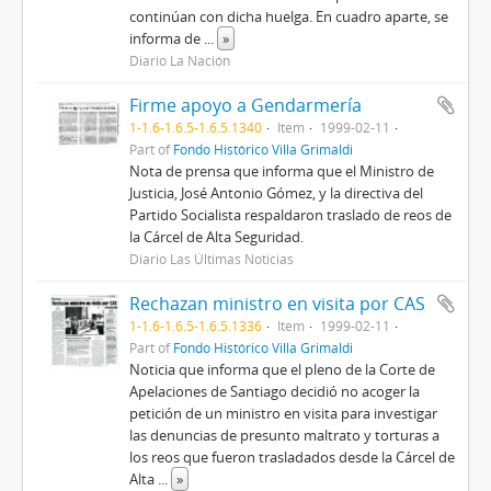
continúan con dicha huelga. En cuadro aparte, se
informa de
...
»
Diario La Nación
Firme apoyo a Gendarmería
1-1.6-1.6.5-1.6.5.1340
Item
1999-02-11
Part of
Fondo Histórico Villa Grimaldi
Nota de prensa que informa que el Ministro de
Justicia, José Antonio Gómez, y la directiva del
Partido Socialista respaldaron traslado de reos de
la Cárcel de Alta Seguridad.
Diario Las Últimas Noticias
Rechazan ministro en visita por CAS
1-1.6-1.6.5-1.6.5.1336
Item
1999-02-11
Part of
Fondo Histórico Villa Grimaldi
Noticia que informa que el pleno de la Corte de
Apelaciones de Santiago decidió no acoger la
petición de un ministro en visita para investigar
las denuncias de presunto maltrato y torturas a
los reos que fueron trasladados desde la Cárcel de
Alta
...
»