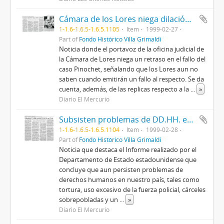
Cámara de los Lores niega dilación de fallo
1-1.6-1.6.5-1.6.5.1105
Item
1999-02-27
Part of
Fondo Histórico Villa Grimaldi
Noticia donde el portavoz de la oficina judicial de
la Cámara de Lores niega un retraso en el fallo del
caso Pinochet, señalando que los Lores aun no
saben cuando emitirán un fallo al respecto. Se da
cuenta, además, de las replicas respecto a la
...
»
Diario El Mercurio
Subsisten problemas de DD.HH. en Chile
1-1.6-1.6.5-1.6.5.1104
Item
1999-02-28
Part of
Fondo Histórico Villa Grimaldi
Noticia que destaca el Informe realizado por el
Departamento de Estado estadounidense que
concluye que aun persisten problemas de
derechos humanos en nuestro país, tales como
tortura, uso excesivo de la fuerza policial, cárceles
sobrepobladas y un
...
»
Diario El Mercurio