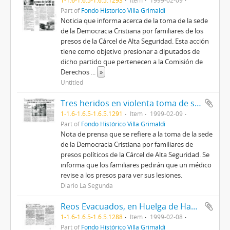
1-1.6-1.6.5-1.6.5.1293
Item
1999-02-09
Part of
Fondo Histórico Villa Grimaldi
Noticia que informa acerca de la toma de la sede
de la Democracia Cristiana por familiares de los
presos de la Cárcel de Alta Seguridad. Esta acción
tiene como objetivo presionar a diputados de
dicho partido que pertenecen a la Comisión de
Derechos
...
»
Untitled
Tres heridos en violenta toma de sede DC por familiares de presos políticos
1-1.6-1.6.5-1.6.5.1291
Item
1999-02-09
Part of
Fondo Histórico Villa Grimaldi
Nota de prensa que se refiere a la toma de la sede
de la Democracia Cristiana por familiares de
presos políticos de la Cárcel de Alta Seguridad. Se
informa que los familiares pedirán que un médico
revise a los presos para ver sus lesiones.
Diario La Segunda
Reos Evacuados, en Huelga de Hambre
1-1.6-1.6.5-1.6.5.1288
Item
1999-02-08
Part of
Fondo Histórico Villa Grimaldi