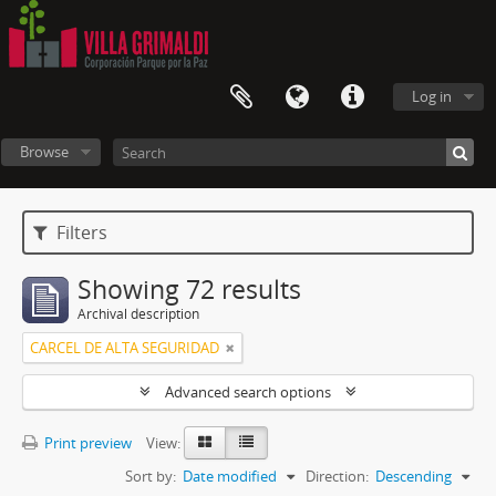
Log in
Browse
Filters
Showing 72 results
Archival description
CARCEL DE ALTA SEGURIDAD
Advanced search options
Print preview
View:
Sort by:
Date modified
Direction:
Descending