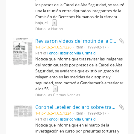
los presos de la Cárcel de Alta Seguridad, se realizó
una la reunión entre diputados integrantes de la
Comisión de Derechos Humanos de la cámara
baja, el
...
»
Diario La Nación
Revisaron videos del motín de la CAS
1-1.6-1.6.5-1.6.5.1226
Item
1999-02-17
Part of
Fondo Histórico Villa Grimaldi
Noticia que informa que tras revisar las imágenes
del motín causado por presos de la Cárcel de Alta
Seguridad, se evidencia que existió un grado de
relajamiento en las medidas de disciplina y
seguridad, esto motivó a Gendarmería a trasladar
a los 56
...
»
Diario Las Últimas Noticias
Coronel Letelier declaró sobre traslado de la CAS
1-1.6-1.6.5-1.6.5.1224
Item
1999-02-17
Part of
Fondo Histórico Villa Grimaldi
Noticia que informa que en el marco de la
investigación en curso por presuntas torturas y