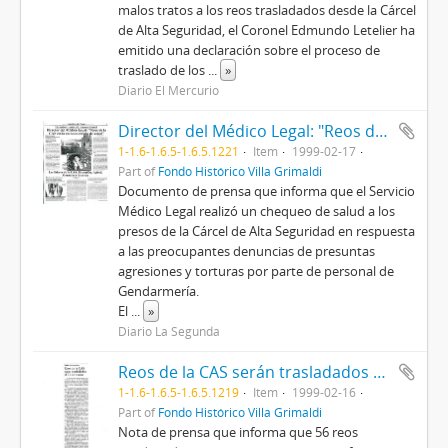
malos tratos a los reos trasladados desde la Cárcel
de Alta Seguridad, el Coronel Edmundo Letelier ha
emitido una declaración sobre el proceso de
traslado de los
...
»
Diario El Mercurio
Director del Médico Legal: "Reos de la CAS están en buen estado de salud"
1-1.6-1.6.5-1.6.5.1221
Item
1999-02-17
Part of
Fondo Histórico Villa Grimaldi
Documento de prensa que informa que el Servicio
Médico Legal realizó un chequeo de salud a los
presos de la Cárcel de Alta Seguridad en respuesta
a las preocupantes denuncias de presuntas
agresiones y torturas por parte de personal de
Gendarmería.
El
...
»
Diario La Segunda
Reos de la CAS serán trasladados el 31 de marzo
1-1.6-1.6.5-1.6.5.1219
Item
1999-02-16
Part of
Fondo Histórico Villa Grimaldi
Nota de prensa que informa que 56 reos