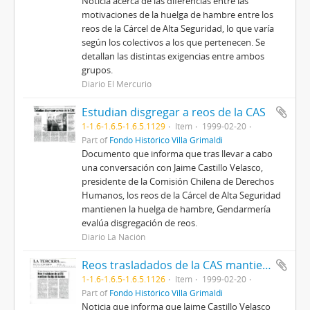
Noticia acerca de las diferencias entre las
motivaciones de la huelga de hambre entre los
reos de la Cárcel de Alta Seguridad, lo que varía
según los colectivos a los que pertenecen. Se
detallan las distintas exigencias entre ambos
grupos.
Diario El Mercurio
Estudian disgregar a reos de la CAS
1-1.6-1.6.5-1.6.5.1129
Item
1999-02-20
Part of
Fondo Histórico Villa Grimaldi
Documento que informa que tras llevar a cabo
una conversación con Jaime Castillo Velasco,
presidente de la Comisión Chilena de Derechos
Humanos, los reos de la Cárcel de Alta Seguridad
mantienen la huelga de hambre, Gendarmería
evalúa disgregación de reos.
Diario La Nación
Reos trasladados de la CAS mantienen huelga de hambre
1-1.6-1.6.5-1.6.5.1126
Item
1999-02-20
Part of
Fondo Histórico Villa Grimaldi
Noticia que informa que Jaime Castillo Velasco