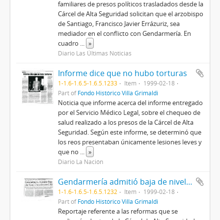
familiares de presos políticos trasladados desde la
Cárcel de Alta Seguridad solicitan que el arzobispo
de Santiago, Francisco Javier Errázuriz, sea
mediador en el conflicto con Gendarmería. En
cuadro
...
»
Diario Las Últimas Noticias
Informe dice que no hubo torturas
1-1.6-1.6.5-1.6.5.1233
Item
1999-02-18
Part of
Fondo Histórico Villa Grimaldi
Noticia que informe acerca del informe entregado
por el Servicio Médico Legal, sobre el chequeo de
salud realizado a los presos de la Cárcel de Alta
Seguridad. Según este informe, se determinó que
los reos presentaban únicamente lesiones leves y
que no
...
»
Diario La Nación
Gendarmería admitió baja de nivel operativo en CAS
1-1.6-1.6.5-1.6.5.1232
Item
1999-02-18
Part of
Fondo Histórico Villa Grimaldi
Reportaje referente a las reformas que se