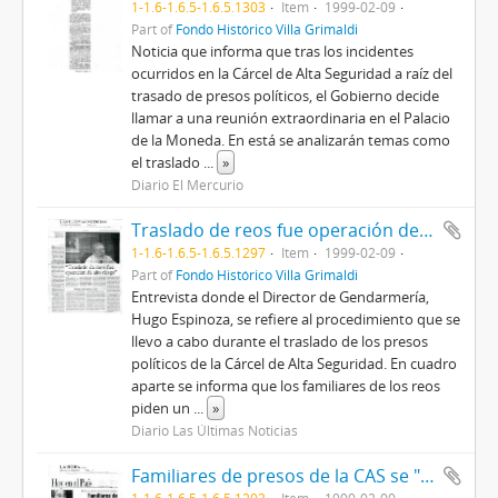
1-1.6-1.6.5-1.6.5.1303
Item
1999-02-09
Part of
Fondo Histórico Villa Grimaldi
Noticia que informa que tras los incidentes
ocurridos en la Cárcel de Alta Seguridad a raíz del
trasado de presos políticos, el Gobierno decide
llamar a una reunión extraordinaria en el Palacio
de la Moneda. En está se analizarán temas como
el traslado
...
»
Diario El Mercurio
Traslado de reos fue operación de alto riesgo
1-1.6-1.6.5-1.6.5.1297
Item
1999-02-09
Part of
Fondo Histórico Villa Grimaldi
Entrevista donde el Director de Gendarmería,
Hugo Espinoza, se refiere al procedimiento que se
llevo a cabo durante el traslado de los presos
políticos de la Cárcel de Alta Seguridad. En cuadro
aparte se informa que los familiares de los reos
piden un
...
»
Diario Las Últimas Noticias
Familiares de presos de la CAS se "tomaron" sede DC