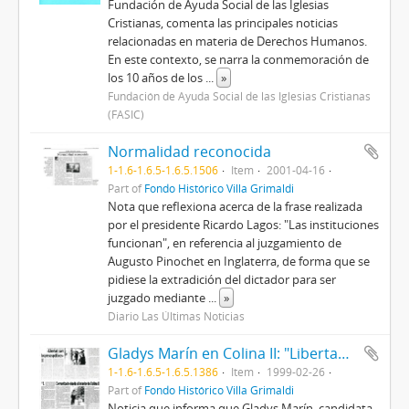
Fundación de Ayuda Social de las Iglesias
Cristianas, comenta las principales noticias
relacionadas en materia de Derechos Humanos.
En este contexto, se narra la conmemoración de
los 10 años de los
...
»
Fundación de Ayuda Social de las Iglesias Cristianas
(FASIC)
Normalidad reconocida
1-1.6-1.6.5-1.6.5.1506
Item
2001-04-16
Part of
Fondo Histórico Villa Grimaldi
Nota que reflexiona acerca de la frase realizada
por el presidente Ricardo Lagos: "Las instituciones
funcionan", en referencia al juzgamiento de
Augusto Pinochet en Inglaterra, de forma que se
pidiese la extradición del dictador para ser
juzgado mediante
...
»
Diario Las Últimas Noticias
Gladys Marín en Colina II: "Libertad para los presos políticos"
1-1.6-1.6.5-1.6.5.1386
Item
1999-02-26
Part of
Fondo Histórico Villa Grimaldi
Noticia que informa que Gladys Marín, candidata