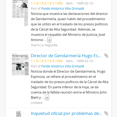
1-1.6-1.6.5-1.6.5.1309
Item
1999-02-10
Part of
Fondo Histórico Villa Grimaldi
Noticia que muestra las declaraciones del director
de Gendarmería, quien hablo del procedimiento
que se utilizo en el traslado de los presos políticos
de la Cárcel de Alta Seguridad. Además, se
muestra el respaldo del Ministro de Justicia, José
Antonio
...
»
Diario La Segunda
Director de Gendarmería Hugo Espinoza y el desalojo de la CAS: "Efectivamente se usó gas lacrimógeno"
1-1.6-1.6.5-1.6.5.1308
Item
1999-02-10
Part of
Fondo Histórico Villa Grimaldi
Noticia donde el Director de Gendarmería, Hugo
Espinoza, se refiere al procedimiento en el
traslado de los presos políticos de la Cárcel de Alta
Seguridad. En parte inferior de la hoja, se da
cuenta de la fallida reunión entre el Ministro John
Biehl y
...
»
Untitled
Inquietud oficial por problemas de la CAS