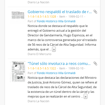
Diario La Nación
Gobierno respaldó el traslado de reos de CAS
1-1.6-1.6.5-1.6.5.1328
Item
1999-02-11
Part of
Fondo Histórico Villa Grimaldi
Noticia donde se destaca el respaldo que le
entregó el Gobierno actual a la gestión del
Director de Gendarmería, Hugo Espinoza, en el
marco de la controversia generada por el traslado
de 56 reos de la Cárcel de Alta Seguridad. Informa
además, que el
...
»
Diario El Mercurio
"Túnel sólo involucra a reos comunes de la penitenciaría"
1-1.6-1.6.5-1.6.5.1322
Item
1999-02-10
Part of
Fondo Histórico Villa Grimaldi
Noticia que destaca las declaraciones del Ministro
de Justicia, José Antonio Gómez, quien se refiere al
traslado de reos de la Cárcel de Alta Seguridad, de
la existencia de un túnel dentro de la cárcel y las
mejoras que se realizarán en el centro
...
»
Diario La Nación