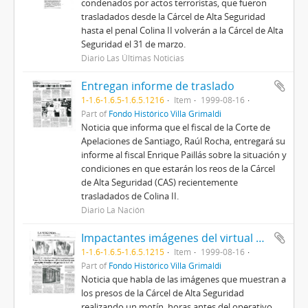
condenados por actos terroristas, que fueron
trasladados desde la Cárcel de Alta Seguridad
hasta el penal Colina II volverán a la Cárcel de Alta
Seguridad el 31 de marzo.
Diario Las Últimas Noticias
Entregan informe de traslado
1-1.6-1.6.5-1.6.5.1216
Item
1999-08-16
Part of
Fondo Histórico Villa Grimaldi
Noticia que informa que el fiscal de la Corte de
Apelaciones de Santiago, Raúl Rocha, entregará su
informe al fiscal Enrique Paillás sobre la situación y
condiciones en que estarán los reos de la Cárcel
de Alta Seguridad (CAS) recientemente
trasladados de Colina II.
Diario La Nación
Impactantes imágenes del virtual motín que precipitó el traslado de presos de la CAS
1-1.6-1.6.5-1.6.5.1215
Item
1999-08-16
Part of
Fondo Histórico Villa Grimaldi
Noticia que habla de las imágenes que muestran a
los presos de la Cárcel de Alta Seguridad
realizando un motín, horas antes del operativo