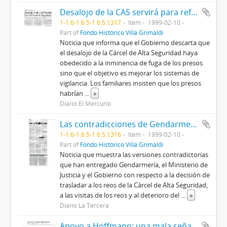
Desalojo de la CAS servirá para reforzar su seguridad
1-1.6-1.6.5-1.6.5.1317
Item
1999-02-10
Part of
Fondo Histórico Villa Grimaldi
Noticia que informa que el Gobierno descarta que
el desalojo de la Cárcel de Alta Seguridad haya
obedecido a la inminencia de fuga de los presos
sino que el objetivo es mejorar los sistemas de
vigilancia. Los familiares insisten que los presos
habrían
...
»
Diario El Mercurio
Las contradicciones de Gendarmería en el desalojo de la CAS
1-1.6-1.6.5-1.6.5.1316
Item
1999-02-10
Part of
Fondo Histórico Villa Grimaldi
Noticia que muestra las versiones contradictorias
que han entregado Gendarmería, el Ministerio de
Justicia y el Gobierno con respecto a la decisión de
trasladar a los reos de la Cárcel de Alta Seguridad,
a las visitas de los reos y al deterioro del
...
»
Diario La Tercera
Apoyo a Hoffmann: una mala señal para Pinochet