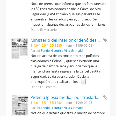
Nota de prensa que informa que los familiares de
los 50 reos trasladados desde la Cárcel de Alta
Seguridad (CAS) afirman que sus parientes se
encuentran lesionados y en ayuno seco. Se
muestran algunas declaraciones de los familiares.
Diario El Mercurio
Ministerio del Interior ordenó desalojar la CAS
1-1.6-1.6.5-1.6.5.1285
Item
1999-02-08
Part of
Fondo Histórico Villa Grimaldi
Noticia acerca de los cincuenta reos políticos
trasladados a Colina II, quienes iniciaron una
huelga de hambre seca y anunciaron que la
mantendrán hasta regresar a la Cárcel de Alta
Seguridad. Se da cuenta, además de la
interrupción que realizaron los
...
»
Diario La Tercera
Piden a Iglesia mediar por traslado de reos
1-1.6-1.6.5-1.6.5.1282
Item
1999-02-08
Part of
Fondo Histórico Villa Grimaldi
Noticia que detalla que tras la huelga de hambre,