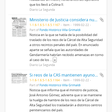
que los llevó a Colina II.
Diario La Segunda
Ministerio de Justicia considera nuevo traslado de reos de la CAS a otras cárceles
1-1.6-1.6.5-1.6.5.1167
Item
1999-02-22
Part of
Fondo Histórico Villa Grimaldi
Noticia en la que se habla de la posibilidad del
traslado de los reos de la Cárcel de Alta Seguridad
a otros recintos penales del país. En enunciado
aparte se señala que las autoridades de
Gendarmería habrían recibido amenazas en torno
al caso de los
...
»
Diario La Segunda
Si reos de la CAS mantienen ayuno serán derivados a otros penales
1-1.6-1.6.5-1.6.5.1164
Item
1999-02-22
Part of
Fondo Histórico Villa Grimaldi
Noticia que informa que el ministro de justicia,
José Antonio Gómez, advierte que si se mantiene
la huelga de hambre de los reos de la Cárcel de
Alta Seguridad los trasladarán a distintos centros
penitenciarios del país.