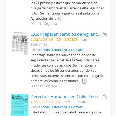
los 21 presos políticos que se mantienen en
huelga de hambre en la Cárcel de Alta Seguridad
(CAS). Se menciona la gestión realizada por la
Agrupación de
...
»
Diario La Segunda
CAS: Preparan cambios de vigilantes, equipamiento y régimen interno
CL CLAVG 1-1.6-1.6.5-1.6.5.2305
Item
1999-02-19
Part of
Fondo Histórico Villa Grimaldi
Reportaje sobre las nuevas condiciones de
seguridad en la Cárcel de Alta Seguridad, tras
incidentes con los reclusos. Se menciona la
situación de los 56 condenados por delitos
terroristas, quienes se encuentran en huelga de
hambre, así como las gestiones
...
»
Diario La Segunda
Derechos Humanos en Chile. Resumen mensual publicado por FASIC. Abril 1995.
1-1.5-1.5.15-1.5.15.9
Item
1995-04-28
Part of
Fondo Histórico Villa Grimaldi
Este folleto publicado en abril, realizado por la