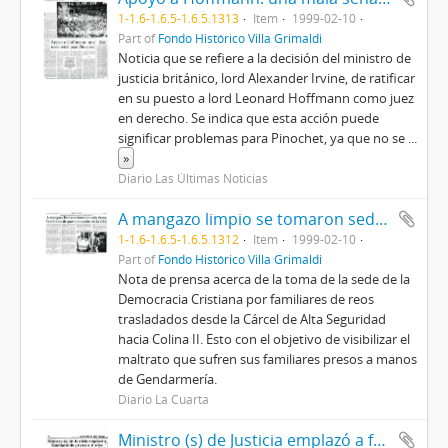
1-1.6-1.6.5-1.6.5.1313
Item
1999-02-10
Part of
Fondo Histórico Villa Grimaldi
Noticia que se refiere a la decisión del ministro de
justicia británico, lord Alexander Irvine, de ratificar
en su puesto a lord Leonard Hoffmann como juez
en derecho. Se indica que esta acción puede
significar problemas para Pinochet, ya que no se
...
»
Diario Las Últimas Noticias
A mangazo limpio se tomaron sede demo familiares de presos sacados de la CAS
1-1.6-1.6.5-1.6.5.1312
Item
1999-02-10
Part of
Fondo Histórico Villa Grimaldi
Nota de prensa acerca de la toma de la sede de la
Democracia Cristiana por familiares de reos
trasladados desde la Cárcel de Alta Seguridad
hacia Colina II. Esto con el objetivo de visibilizar el
maltrato que sufren sus familiares presos a manos
de Gendarmería.
Diario La Cuarta
Ministro (s) de Justicia emplazó a familiares de presos a ir a los tribunales por traslado de la CAS