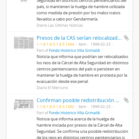
Seguridad en distintos centros penitenciarios del
país, si mantienen la huelga de hambre utilizada
como medida de presión por los malos tratos
llevados a cabo por Gendarmería.
Diario Las Últimas Noticias
Presos de la CAS serían relocalizados
1-1.6-1.6.5-1.6.5.1344
Item
1999-02-23
Part of
Fondo Histórico Villa Grimaldi
Noticia que informa que podrían ser relocalizados
los reos de la Cárcel de Alta Seguridad en distintos
centros penitenciarios del país si persisten en
mantener la huelga de hambre en protesta por la
evacuación desde ese penal.
Diario El Mercurio
Confirman posible redistribución de reos de la CAS
1-1.6-1.6.5-1.6.5.1342
Item
1999-02-23
Part of
Fondo Histórico Villa Grimaldi
Noticia que informa acerca de la huelga de
hambre iniciada por presos de la Cárcel de Alta
Seguridad. Se confirma una posible redistribución
de los reos en distintos centros penitenciarios si