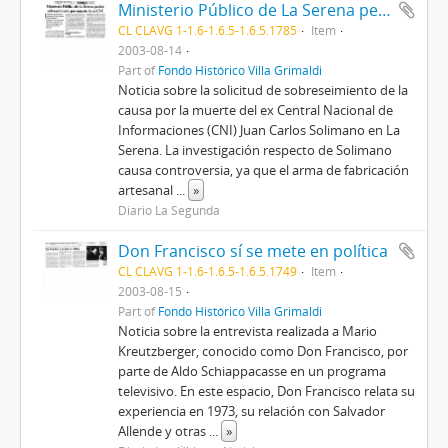
Ministerio Público de La Serena pedirá sobreseimiento por muerte de ex CNI
CL CLAVG 1-1.6-1.6.5-1.6.5.1785
Item
2003-08-14
Part of
Fondo Histórico Villa Grimaldi
Noticia sobre la solicitud de sobreseimiento de la
causa por la muerte del ex Central Nacional de
Informaciones (CNI) Juan Carlos Solimano en La
Serena. La investigación respecto de Solimano
causa controversia, ya que el arma de fabricación
artesanal
...
»
Diario La Segunda
Don Francisco sí se mete en política
CL CLAVG 1-1.6-1.6.5-1.6.5.1749
Item
2003-08-15
Part of
Fondo Histórico Villa Grimaldi
Noticia sobre la entrevista realizada a Mario
Kreutzberger, conocido como Don Francisco, por
parte de Aldo Schiappacasse en un programa
televisivo. En este espacio, Don Francisco relata su
experiencia en 1973, su relación con Salvador
Allende y otras
...
»