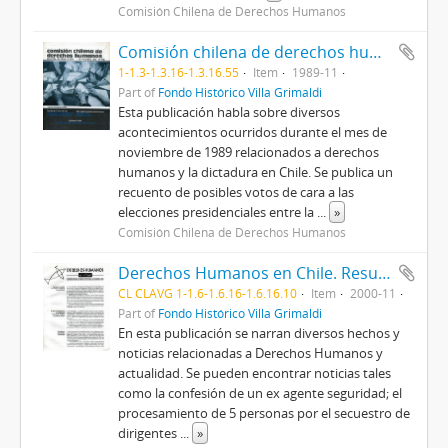
Comisión Chilena de Derechos Humanos
Comisión chilena de derechos humanos. Boletín Internacional n°108
1-1.3-1.3.16-1.3.16.55
Item
1989-11
Part of
Fondo Histórico Villa Grimaldi
Esta publicación habla sobre diversos
acontecimientos ocurridos durante el mes de
noviembre de 1989 relacionados a derechos
humanos y la dictadura en Chile. Se publica un
recuento de posibles votos de cara a las
elecciones presidenciales entre la
...
»
Comisión Chilena de Derechos Humanos
Derechos Humanos en Chile. Resumen mensual publicado por FASIC.
CL CLAVG 1-1.6-1.6.16-1.6.16.10
Item
2000-11
Part of
Fondo Histórico Villa Grimaldi
En esta publicación se narran diversos hechos y
noticias relacionadas a Derechos Humanos y
actualidad. Se pueden encontrar noticias tales
como la confesión de un ex agente seguridad; el
procesamiento de 5 personas por el secuestro de
dirigentes
...
»