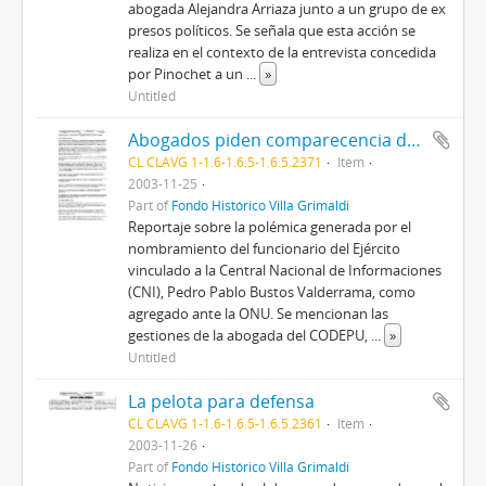
abogada Alejandra Arriaza junto a un grupo de ex
presos políticos. Se señala que esta acción se
realiza en el contexto de la entrevista concedida
por Pinochet a un
...
»
Untitled
Abogados piden comparecencia de agregado militar de Chile en la ONU
CL CLAVG 1-1.6-1.6.5-1.6.5.2371
Item
2003-11-25
Part of
Fondo Histórico Villa Grimaldi
Reportaje sobre la polémica generada por el
nombramiento del funcionario del Ejército
vinculado a la Central Nacional de Informaciones
(CNI), Pedro Pablo Bustos Valderrama, como
agregado ante la ONU. Se mencionan las
gestiones de la abogada del CODEPU,
...
»
Untitled
La pelota para defensa
CL CLAVG 1-1.6-1.6.5-1.6.5.2361
Item
2003-11-26
Part of
Fondo Histórico Villa Grimaldi