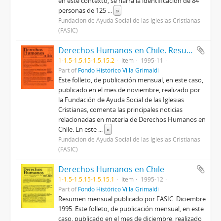
en este contexto, se narra la identificación de 84
personas de 125
...
»
Fundación de Ayuda Social de las Iglesias Cristianas
(FASIC)
Derechos Humanos en Chile. Resumen mensual publicado por FASIC. Noviembre 1995
1-1.5-1.5.15-1.5.15.2
Item
1995-11
Part of
Fondo Histórico Villa Grimaldi
Este folleto, de publicación mensual, en este caso,
publicado en el mes de noviembre, realizado por
la Fundación de Ayuda Social de las Iglesias
Cristianas, comenta las principales noticias
relacionadas en materia de Derechos Humanos en
Chile. En este
...
»
Fundación de Ayuda Social de las Iglesias Cristianas
(FASIC)
Derechos Humanos en Chile
1-1.5-1.5.15-1.5.15.1
Item
1995-12
Part of
Fondo Histórico Villa Grimaldi
Resumen mensual publicado por FASIC. Diciembre
1995. Este folleto, de publicación mensual, en este
caso, publicado en el mes de diciembre, realizado