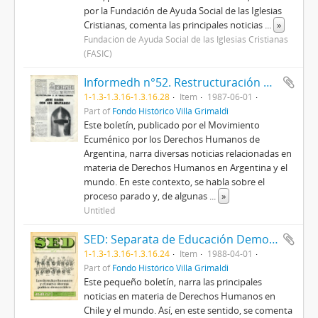
por la Fundación de Ayuda Social de las Iglesias
Cristianas, comenta las principales noticias
...
»
Fundación de Ayuda Social de las Iglesias Cristianas
(FASIC)
Informedh n°52. Restructuración de las Fuerzas Armadas. ¿Qué hacer con los militares?.
1-1.3-1.3.16-1.3.16.28
Item
1987-06-01
Part of
Fondo Histórico Villa Grimaldi
Este boletín, publicado por el Movimiento
Ecuménico por los Derechos Humanos de
Argentina, narra diversas noticias relacionadas en
materia de Derechos Humanos en Argentina y el
mundo. En este contexto, se habla sobre el
proceso parado y, de algunas
...
»
Untitled
SED: Separata de Educación Democrática n°8. Los Derechos Humanos y el nuevo sistema político democrático.
1-1.3-1.3.16-1.3.16.24
Item
1988-04-01
Part of
Fondo Histórico Villa Grimaldi
Este pequeño boletín, narra las principales
noticias en materia de Derechos Humanos en
Chile y el mundo. Así, en este sentido, se comenta