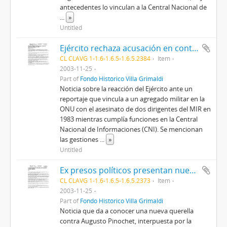
antecedentes lo vinculan a la Central Nacional de
...
»
Untitled
Ejército rechaza acusación en contra de agregado militar en la ONU
CL CLAVG 1-1.6-1.6.5-1.6.5.2384
Item
2003-11-25
Part of
Fondo Histórico Villa Grimaldi
Noticia sobre la reacción del Ejército ante un
reportaje que vincula a un agregado militar en la
ONU con el asesinato de dos dirigentes del MIR en
1983 mientras cumplía funciones en la Central
Nacional de Informaciones (CNI). Se mencionan
las gestiones
...
»
Untitled
Ex presos políticos presentan nueva querella contra Pinochet
CL CLAVG 1-1.6-1.6.5-1.6.5.2373
Item
2003-11-25
Part of
Fondo Histórico Villa Grimaldi
Noticia que da a conocer una nueva querella
contra Augusto Pinochet, interpuesta por la