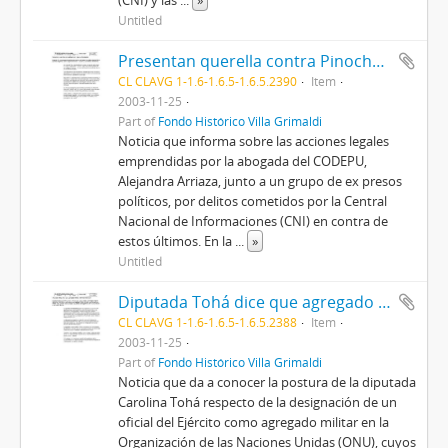
(CNI) y las
...
»
Untitled
Presentan querella contra Pinochet, Jarpa y Fernández
CL CLAVG 1-1.6-1.6.5-1.6.5.2390
Item
2003-11-25
Part of
Fondo Histórico Villa Grimaldi
Noticia que informa sobre las acciones legales
emprendidas por la abogada del CODEPU,
Alejandra Arriaza, junto a un grupo de ex presos
políticos, por delitos cometidos por la Central
Nacional de Informaciones (CNI) en contra de
estos últimos. En la
...
»
Untitled
Diputada Tohá dice que agregado militar debiera renunciar
CL CLAVG 1-1.6-1.6.5-1.6.5.2388
Item
2003-11-25
Part of
Fondo Histórico Villa Grimaldi
Noticia que da a conocer la postura de la diputada
Carolina Tohá respecto de la designación de un
oficial del Ejército como agregado militar en la
Organización de las Naciones Unidas (ONU), cuyos