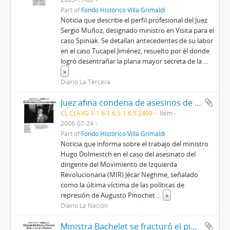
Part of
Fondo Histórico Villa Grimaldi
Noticia que describe el perfil profesional del Juez
Sergio Muñoz, designado ministro en Visita para el
caso Spiniak. Se detallan antecedentes de su labor
en el caso Tucapel Jiménez, resuelto por él donde
logró desentrañar la plana mayor secreta de la
...
»
Diario La Tercera
Juez afina condena de asesinos de Jécar Neghme
CL CLAVG 1-1.6-1.6.5-1.6.5.2409
Item
2006-07-24
Part of
Fondo Histórico Villa Grimaldi
Noticia que informa sobre el trabajo del ministro
Hugo Dolmestch en el caso del asesinato del
dirigente del Movimiento de Izquierda
Revolucionaria (MIR) Jécar Neghme, señalado
como la última víctima de las políticas de
represión de Augusto Pinochet
...
»
Diario La Nación
Ministra Bachelet se fracturó el pie y no va a Dawson