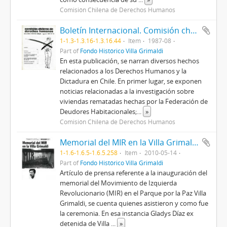
Comisión Chilena de Derechos Humanos
Boletín Internacional. Comisión chilena de derechos humanos.
1-1.3-1.3.16-1.3.16.44
Item
1987-08
Part of
Fondo Histórico Villa Grimaldi
En esta publicación, se narran diversos hechos
relacionados a los Derechos Humanos y la
Dictadura en Chile. En primer lugar, se exponen
noticias relacionadas a la investigación sobre
viviendas rematadas hechas por la Federación de
Deudores Habitacionales;
...
»
Comisión Chilena de Derechos Humanos
Memorial del MIR en la Villa Grimaldi
1-1.6-1.6.5-1.6.5.258
Item
2010-05-14
Part of
Fondo Histórico Villa Grimaldi
Artículo de prensa referente a la inauguración del
memorial del Movimiento de Izquierda
Revolucionario (MIR) en el Parque por la Paz Villa
Grimaldi, se cuenta quienes asistieron y como fue
la ceremonia. En esa instancia Gladys Díaz ex
detenida de Villa
...
»