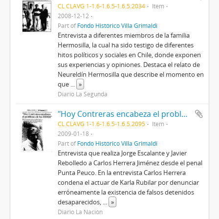
CL CLAVG 1-1.6-1.6.5-1.6.5.2034
Item
2008-12-12
Part of
Fondo Histórico Villa Grimaldi
Entrevista a diferentes miembros de la familia
Hermosilla, la cual ha sido testigo de diferentes
hitos políticos y sociales en Chile, donde exponen
sus experiencias y opiniones. Destaca el relato de
Neureldín Hermosilla que describe el momento en
que
...
»
Diario La Segunda
"Hoy Contreras encabeza el problema de los DDHH".
CL CLAVG 1-1.6-1.6.5-1.6.5.2095
Item
2009-01-18
Part of
Fondo Histórico Villa Grimaldi
Entrevista que realiza Jorge Escalante y Javier
Rebolledo a Carlos Herrera Jiménez desde el penal
Punta Peuco. En la entrevista Carlos Herrera
condena el actuar de Karla Rubilar por denunciar
erróneamente la existencia de falsos detenidos
desaparecidos,
...
»
Diario La Nación