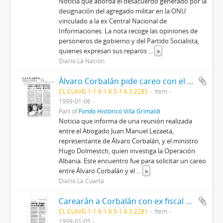
Noticia que aborda el desacuerdo generado por la
designación del agregado militar en la ONU
vinculado a la ex Central Nacional de
Informaciones. La nota recoge las opiniones de
personeros de gobierno y del Partido Socialista,
quienes expresan sus reparos
...
»
Diario La Nación
Álvaro Corbalán pide careo con el director de la CNI
CL CLAVG 1-1.6-1.6.5-1.6.5.2285
Item
1999-01-06
Part of
Fondo Histórico Villa Grimaldi
Noticia que informa de una reunión realizada
entre el Abogado Juan Manuel Lezaeta,
representante de Álvaro Corbalán, y el ministro
Hugo Dolmestch, quien investiga la Operación
Albania. Este encuentro fue para solicitar un careo
entre Álvaro Corbalán y el
...
»
Diario La Cuarta
Carearán a Corbalán con ex fiscal militar
CL CLAVG 1-1.6-1.6.5-1.6.5.2281
Item
1999-01-05