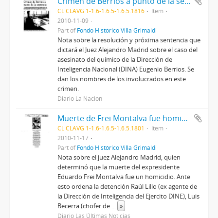
Crimen de Berríos a punto de la sentencia
CL CLAVG 1-1.6-1.6.5-1.6.5.1816
Item
2010-11-09
Part of
Fondo Histórico Villa Grimaldi
Nota sobre la resolución y próxima sentencia que
dictará el Juez Alejandro Madrid sobre el caso del
asesinato del químico de la Dirección de
Inteligencia Nacional (DINA) Eugenio Berrios. Se
dan los nombres de los involucrados en este
crimen.
Diario La Nación
Muerte de Frei Montalva fue homicidio.
CL CLAVG 1-1.6-1.6.5-1.6.5.1801
Item
2010-11-17
Part of
Fondo Histórico Villa Grimaldi
Nota sobre el juez Alejandro Madrid, quien
determinó que la muerte del expresidente
Eduardo Frei Montalva fue un homicidio. Ante
esto ordena la detención Raúl Lillo (ex agente de
la Dirección de Inteligencia del Ejercito DINE), Luis
Becerra (chofer de
...
»
Diario Las Últimas Noticias