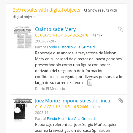
259 results with digital objects
Show results with
digital objects
Cuánto sabe Mery
CL CLAVG 1-1.6-1.6.5-1.6.5.2478
Item
2003-07-20
Part of
Fondo Histórico Villa Grimaldi
Reportaje que aborda la trayectoria de Nelson
Mery en su calidad de director de Investigaciones,
presentándolo como una figura con poder
derivado del resguardo de información
confidencial entregada por diversas personas a lo
largo de su carrera. El texto
...
»
Diario El Mercurio
Juez Muñoz impone su estilo, incansable, hermético y estricto
CL CLAVG 1-1.6-1.6.5-1.6.5.2466
Item
2003-11-11
Part of
Fondo Histórico Villa Grimaldi
Reportaje referente al juez Sergio Muñoz quien
asumió la investigación del caso Spiniak en