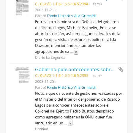
CL CLAVG 1-1.6-1.6.5-1.6.5.2394
Item
2003-11-21
Part of
Fondo Histórico Villa Grimaldi
Entrevista a la ministra de Defensa del gobierno
de Ricardo Lagos, Michelle Bachelet,. En ella se
aborda su lesión, así como algunos detalles de la
gestión de la visita de ex presos políticos a Isla
Dawson, mencionándose también las
agrupaciones de ex
...
»
Diario La Segunda
Gobierno pide antecedentes sobre Bustos a Programa de DDHH
CL CLAVG 1-1.6-1.6.5-1.6.5.2393
Item
2003-11-25
Part of
Fondo Histórico Villa Grimaldi
Noticia que da cuenta de gestiones realizadas por
el Ministerio del Interior del gobierno de Ricardo
Lagos para conocer antecedentes sobre el
Coronel del Ejército Pedro Bustos, designado
como agregado militar en la ONU, quien fue
vinculado en un
...
»
Untitled