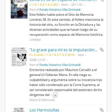
1-1.6-1.6.4-1.6.4.262
Item
2011-01
Part of
Fondo Histórico Villa Grimaldi
Este folleto habla sobre el Sitio de Memoria
Londres 38. En este sentido, el folleto menciona la
historia del sitio, su función en la Dictadura y las
diversas actividades que se hacen luego de su
recuperación como espacio de Memoria histórica.
Untitled
"Lo grave para mí es la imputación de haber participado en tres asesinatos".
CL CLAVG 1-1.6-1.6.5-1.6.5.2010
Item
2008-12-07
Part of
Fondo Histórico Villa Grimaldi
Entrevista realizada por Mauricio Carvallo a el
general (r) Odlanier Mena. En ella niega su
culpabilidad y argumenta sobre su inocencia tras
haber sido condenado por la Corte Suprema, al
ser considerado responsable del asesinato de los
dirigentes del
...
»
Diario El Mercurio
Los Hermosillas