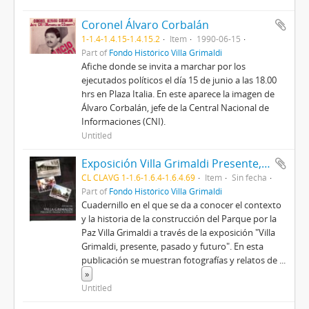
Coronel Álvaro Corbalán
1-1.4-1.4.15-1.4.15.2
Item
1990-06-15
Part of
Fondo Histórico Villa Grimaldi
Afiche donde se invita a marchar por los
ejecutados políticos el día 15 de junio a las 18.00
hrs en Plaza Italia. En este aparece la imagen de
Álvaro Corbalán, jefe de la Central Nacional de
Informaciones (CNI).
Untitled
Exposición Villa Grimaldi Presente, Pasado y Futuro
CL CLAVG 1-1.6-1.6.4-1.6.4.69
Item
Sin fecha
Part of
Fondo Histórico Villa Grimaldi
Cuadernillo en el que se da a conocer el contexto
y la historia de la construcción del Parque por la
Paz Villa Grimaldi a través de la exposición "Villa
Grimaldi, presente, pasado y futuro". En esta
publicación se muestran fotografías y relatos de
...
»
Untitled