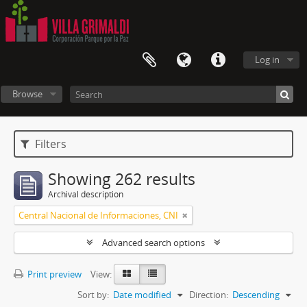
Log in
Browse
Filters
Showing 262 results
Archival description
Central Nacional de Informaciones, CNI
Advanced search options
Print preview
View:
Sort by:
Date modified
Direction:
Descending