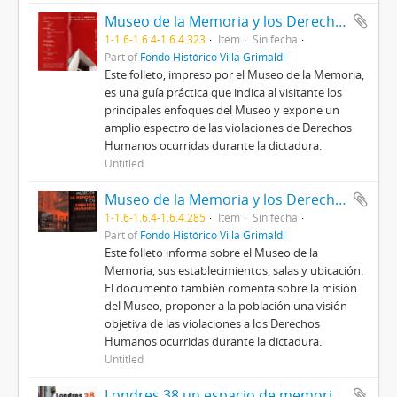
Museo de la Memoria y los Derechos Humanos. Guía del visitante
1-1.6-1.6.4-1.6.4.323
Item
Sin fecha
Part of
Fondo Histórico Villa Grimaldi
Este folleto, impreso por el Museo de la Memoria,
es una guía práctica que indica al visitante los
principales enfoques del Museo y expone un
amplio espectro de las violaciones de Derechos
Humanos ocurridas durante la dictadura.
Untitled
Museo de la Memoria y los Derechos Humanos
1-1.6-1.6.4-1.6.4.285
Item
Sin fecha
Part of
Fondo Histórico Villa Grimaldi
Este folleto informa sobre el Museo de la
Memoria, sus establecimientos, salas y ubicación.
El documento también comenta sobre la misión
del Museo, proponer a la población una visión
objetiva de las violaciones a los Derechos
Humanos ocurridas durante la dictadura.
Untitled
Londres 38 un espacio de memorias en construcción