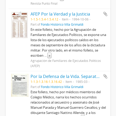
Revista Punto Final
AFEP Por la Verdad y la Justicia
1-1.5-1.5.4-1.5.4.12
Item
1994-10-06
Part of
Fondo Histórico Villa Grimaldi
En este folleto, hecho por la Agrupación de
Familiares de Ejecutados Políticos, se expone una
lista de los ejecutados políticos caídos en los
meses de septiembre de los años de la dictadura
militar. Por otro lado, en el mismo folleto, se
escriben
...
»
Agrupación de Familiares de Ejecutados Políticos
(AFEP)
Por la Defensa de la Vida. Separata Revista Vida Médica. Publicación Oficial del Colegio Médico de Chile
1-1.3-1.3.16-1.3.16.42
Item
1985-03
Part of
Fondo Histórico Villa Grimaldi
Este folleto, hecho por médicos miembros del
Colegio Médico, narra los hechos ocurridos
relacionados al secuestro y asesinato de José
Manuel Parada y Manuel Guerrero Cevallos; y del
dibujante Santiago Nattino Allende, y a los