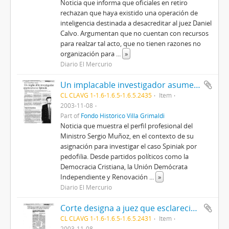
Noticia que informa que oficiales en retiro
rechazan que haya existido una operación de
inteligencia destinada a desacreditar al juez Daniel
Calvo. Argumentan que no cuentan con recursos
para realzar tal acto, que no tienen razones no
organización para
...
»
Diario El Mercurio
Un implacable investigador asume el caso Spiniak
CL CLAVG 1-1.6-1.6.5-1.6.5.2435
Item
2003-11-08
Part of
Fondo Histórico Villa Grimaldi
Noticia que muestra el perfil profesional del
Ministro Sergio Muñoz, en el contexto de su
asignación para investigar el caso Spiniak por
pedofilia. Desde partidos políticos como la
Democracia Cristiana, la Unión Demócrata
Independiente y Renovación
...
»
Diario El Mercurio
Corte designa a juez que esclareció el caso Tucapel para indagar a Spiniak
CL CLAVG 1-1.6-1.6.5-1.6.5.2431
Item
2003-11-08