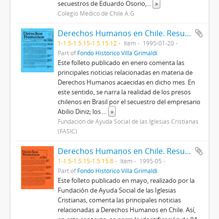
secuestros de Eduardo Osorio,
...
»
Colegio Médico de Chile A.G
Derechos Humanos en Chile. Resumen mensual publicado por FASIC. Enero 1995.
1-1.5-1.5.15-1.5.15.12
Item
1995-01-20
Part of
Fondo Histórico Villa Grimaldi
Este folleto publicado en enero comenta las
principales noticias relacionadas en materia de
Derechos Humanos acaecidas en dicho mes. En
este sentido, se narra la realidad de los presos
chilenos en Brasil por el secuestro del empresario
Abilio Diniz; los
...
»
Fundación de Ayuda Social de las Iglesias Cristianas
(FASIC)
Derechos Humanos en Chile. Resumen mensual publicado por FASIC. Mayo 1995.
1-1.5-1.5.15-1.5.15.8
Item
1995-05
Part of
Fondo Histórico Villa Grimaldi
Este folleto publicado en mayo, realizado por la
Fundación de Ayuda Social de las Iglesias
Cristianas, comenta las principales noticias
relacionadas a Derechos Humanos en Chile. Así,