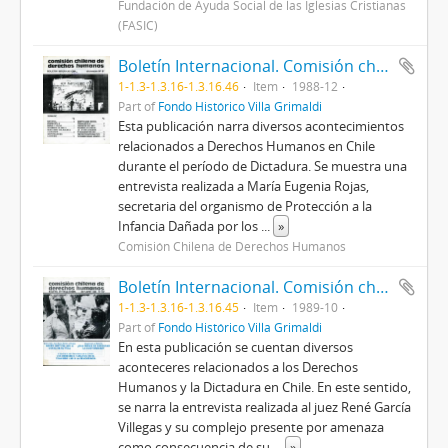
Fundación de Ayuda Social de las Iglesias Cristianas
(FASIC)
Boletín Internacional. Comisión chilena de derechos humanos.
1-1.3-1.3.16-1.3.16.46
Item
1988-12
Part of
Fondo Histórico Villa Grimaldi
Esta publicación narra diversos acontecimientos
relacionados a Derechos Humanos en Chile
durante el período de Dictadura. Se muestra una
entrevista realizada a María Eugenia Rojas,
secretaria del organismo de Protección a la
Infancia Dañada por los
...
»
Comisión Chilena de Derechos Humanos
Boletín Internacional. Comisión chilena de derechos humanos.
1-1.3-1.3.16-1.3.16.45
Item
1989-10
Part of
Fondo Histórico Villa Grimaldi
En esta publicación se cuentan diversos
aconteceres relacionados a los Derechos
Humanos y la Dictadura en Chile. En este sentido,
se narra la entrevista realizada al juez René García
Villegas y su complejo presente por amenaza
como consecuencia de su
...
»