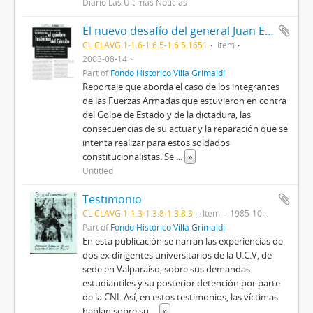
Diario Las Últimas Noticias
El nuevo desafío del general Juan Emilio Cheyre. Las historias tras el quiebre histórico del Ejército
CL CLAVG 1-1.6-1.6.5-1.6.5.1651
Item
2003-08-14
Part of
Fondo Histórico Villa Grimaldi
Reportaje que aborda el caso de los integrantes
de las Fuerzas Armadas que estuvieron en contra
del Golpe de Estado y de la dictadura, las
consecuencias de su actuar y la reparación que se
intenta realizar para estos soldados
constitucionalistas. Se
...
»
Untitled
Testimonio
CL CLAVG 1-1.3-1.3.8-1.3.8.3
Item
1985-10
Part of
Fondo Histórico Villa Grimaldi
En esta publicación se narran las experiencias de
dos ex dirigentes universitarios de la U.C.V, de
sede en Valparaíso, sobre sus demandas
estudiantiles y su posterior detención por parte
de la CNI. Así, en estos testimonios, las víctimas
hablan sobre su
...
»