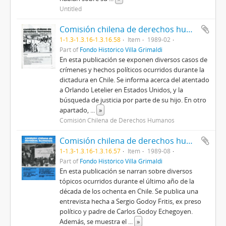
Untitled
Comisión chilena de derechos humanos. Boletín Internacional n°99
1-1.3-1.3.16-1.3.16.58
Item
1989-02
Part of
Fondo Histórico Villa Grimaldi
En esta publicación se exponen diversos casos de
crímenes y hechos políticos ocurridos durante la
dictadura en Chile. Se informa acerca del atentado
a Orlando Letelier en Estados Unidos, y la
búsqueda de justicia por parte de su hijo. En otro
apartado,
...
»
Comisión Chilena de Derechos Humanos
Comisión chilena de derechos humanos. Boletín Internacional n°105
1-1.3-1.3.16-1.3.16.57
Item
1989-08
Part of
Fondo Histórico Villa Grimaldi
En esta publicación se narran sobre diversos
tópicos ocurridos durante el último año de la
década de los ochenta en Chile. Se publica una
entrevista hecha a Sergio Godoy Fritis, ex preso
político y padre de Carlos Godoy Echegoyen.
Además, se muestra el
...
»