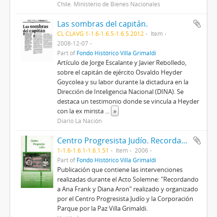
Chile. Ministerio de Bienes Nacionales
Las sombras del capitán.
CL CLAVG 1-1.6-1.6.5-1.6.5.2012
Item
2008-12-07
Part of
Fondo Histórico Villa Grimaldi
Artículo de Jorge Escalante y Javier Rebolledo,
sobre el capitán de ejército Osvaldo Heyder
Goycolea y su labor durante la dictadura en la
Dirección de Inteligencia Nacional (DINA). Se
destaca un testimonio donde se vincula a Heyder
con la ex mirista
...
»
Diario La Nación
Centro Progresista Judío. Recordando a Ana Frank y Diana Aron
1-1.6-1.6.1-1.6.1.51
Item
2006
Part of
Fondo Histórico Villa Grimaldi
Publicación que contiene las intervenciones
realizadas durante el Acto Solemne: "Recordando
a Ana Frank y Diana Aron" realizado y organizado
por el Centro Progresista Judío y la Corporación
Parque por la Paz Villa Grimaldi.