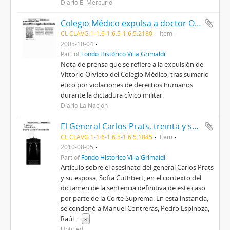
Diario El Mercurio
Colegio Médico expulsa a doctor Orvieto.
CL CLAVG 1-1.6-1.6.5-1.6.5.2180
Item
2005-10-04
Part of
Fondo Histórico Villa Grimaldi
Nota de prensa que se refiere a la expulsión de
Vittorio Orvieto del Colegio Médico, tras sumario
ético por violaciones de derechos humanos
durante la dictadura cívico militar.
Diario La Nación
El General Carlos Prats, treinta y seis años después.
CL CLAVG 1-1.6-1.6.5-1.6.5.1845
Item
2010-08-05
Part of
Fondo Histórico Villa Grimaldi
Artículo sobre el asesinato del general Carlos Prats
y su esposa, Sofia Cuthbert, en el contexto del
dictamen de la sentencia definitiva de este caso
por parte de la Corte Suprema. En esta instancia,
se condenó a Manuel Contreras, Pedro Espinoza,
Raúl
...
»
Untitled