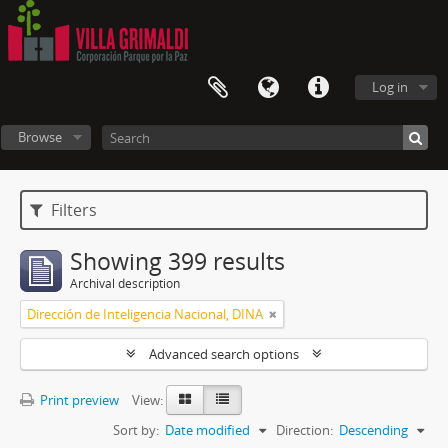
Log in
Browse
Filters
Showing 399 results
Archival description
Dirección de Inteligencia Nacional, DINA
Advanced search options
Print preview
View:
Sort by:
Date modified
Direction:
Descending