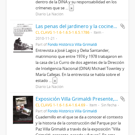
dentro de la DINA y su responsabilidad en los
crímenes que se
...
»
Diario La Nación
Las penas del jardinero y la cocinera de la DINA.
CL CLAVG 1-1.6-1.6.5-1.6.5.1786
Item
2010-11-21
Part of
Fondo Histórico Villa Grimaldi
Entrevista a José Lagos y Delia Santander,
matrimonio que entre 1974 y 1978 trabajaron en
la casa de Lo Curro de dos agentes de la Dirección
de Inteligencia Nacional (DINA) Michael Townley y
María Callejas. En la entrevista se habla sobre el
estado
...
»
Diario La Nación
Exposición Villa Grimaldi Presente, Pasado y Futuro
CL CLAVG 1-1.6-1.6.4-1.6.4.69
Item
Sin fecha
Part of
Fondo Histórico Villa Grimaldi
Cuadernillo en el que se da a conocer el contexto
y la historia de la construcción del Parque por la
Paz Villa Grimaldi a través de la exposición "Villa