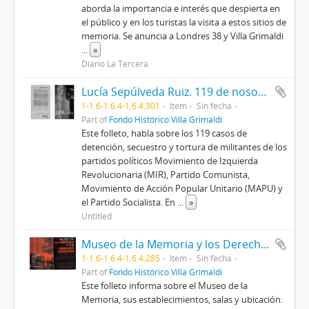
aborda la importancia e interés que despierta en
el público y en los turistas la visita a estos sitios de
memoria. Se anuncia a Londres 38 y Villa Grimaldi
...
»
Diario La Tercera
Lucía Sepúlveda Ruiz. 119 de nosotros
1-1.6-1.6.4-1.6.4.301
Item
Sin fecha
Part of
Fondo Histórico Villa Grimaldi
Este folleto, habla sobre los 119 casos de
detención, secuestro y tortura de militantes de los
partidos políticos Movimiento de Izquierda
Revolucionaria (MIR), Partido Comunista,
Movimiento de Acción Popular Unitario (MAPU) y
el Partido Socialista. En
...
»
Untitled
Museo de la Memoria y los Derechos Humanos
1-1.6-1.6.4-1.6.4.285
Item
Sin fecha
Part of
Fondo Histórico Villa Grimaldi
Este folleto informa sobre el Museo de la
Memoria, sus establecimientos, salas y ubicación.