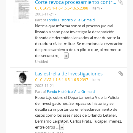
Corte revoca procesamiento contra piloto en caso de DD.HH
CL CLAVG 1-1.6-1.6.5-1.6.5.2398
Item
2003-11-21
Part of
Fondo Histórico Villa Grimaldi
Noticia que informa sobre el proceso judicial
llevado a cabo para investigar la desaparición
forzada de detenidos lanzados al mar durante la
dictadura cívico-militar. Se menciona la revocación
del procesamiento de un piloto que, al momento
del secuestro,
...
»
Untitled
Las estrella de Investigaciones
CL CLAVG 1-1.6-1.6.5-1.6.5.2397
Item
2003-11-21
Part of
Fondo Histórico Villa Grimaldi
Reportaje sobre el Departamento V de la Policía
de Investigaciones. Se repasa su historia y se
detalla su importancia en el esclarecimiento de
casos como los asesinatos de Orlando Letelier,
Bernardo Leighton, Carlos Prats, Tucapel Jiménez,
entre otros
...
»