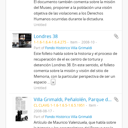
El documento también comenta sobre la misión
del Museo, proponer a la población una visión
objetiva de las violaciones a los Derechos
Humanos ocurridas durante la dictadura.
Untitled
Londres 38
1-1.6-1.6.4-1.6.4.275
Item
2008-10
Part of
Fondo Histórico Villa Grimaldi
Este folleto habla sobre la historia y el proceso de
recuperación de el ex centro de tortura y
detención Londres 38. En este sentido, el folleto
comenta sobre la misión y visión del sitio de
Memoria, con la particular perspectiva de ser un
espacio
...
»
Untitled
Villa Grimaldi, Peñalolén, Parque de la Paz.
CL CLAVG 1-1.6-1.6.5-1.6.5.1951
Item
2008-08-17
Part of
Fondo Histórico Villa Grimaldi
Artículo de Mauricio Valenzuela, que habla sobre