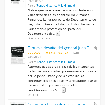
2003-08-09
Part of
Fondo Histórico Villa Grimaldi
Noticia que hace referencia a la posible detención
y deportación del ex oficial chileno Armando
Fernández Larios por parte del Departamento de
Seguridad Interior de Estados Unidos. Fernández
Larios recibió protección por parte del
Departamento de
...
»
Diario La Tercera
El nuevo desafío del general Juan Emilio Cheyre. Las historias tras el quiebre histórico del Ejército
CL CLAVG 1-1.6-1.6.5-1.6.5.1651
Item
2003-08-14
Part of
Fondo Histórico Villa Grimaldi
Reportaje que aborda el caso de los integrantes
de las Fuerzas Armadas que estuvieron en contra
del Golpe de Estado y de la dictadura, las
consecuencias de su actuar y la reparación que se
intenta realizar para estos soldados
constitucionalistas. Se
...
»
Untitled
Comisión chilena de derechos humanos. Boletín Internacional n°99