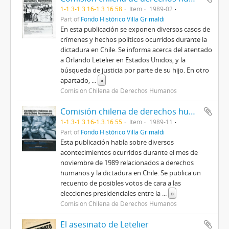
1-1.3-1.3.16-1.3.16.58
Item
1989-02
Part of
Fondo Histórico Villa Grimaldi
En esta publicación se exponen diversos casos de
crímenes y hechos políticos ocurridos durante la
dictadura en Chile. Se informa acerca del atentado
a Orlando Letelier en Estados Unidos, y la
búsqueda de justicia por parte de su hijo. En otro
apartado,
...
»
Comisión Chilena de Derechos Humanos
Comisión chilena de derechos humanos. Boletín Internacional n°108
1-1.3-1.3.16-1.3.16.55
Item
1989-11
Part of
Fondo Histórico Villa Grimaldi
Esta publicación habla sobre diversos
acontecimientos ocurridos durante el mes de
noviembre de 1989 relacionados a derechos
humanos y la dictadura en Chile. Se publica un
recuento de posibles votos de cara a las
elecciones presidenciales entre la
...
»
Comisión Chilena de Derechos Humanos
El asesinato de Letelier