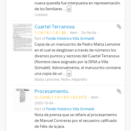
nueva querella fue interpuesta en representación
de los familiares
...
»
Untitled
Cuartel Terranova
1-1.6-1.6.1-1.6.1.46
Item
Sin fecha
Part of
Fondo Histórico Villa Grimaldi
Copia de un manuscrito de Pedro Matta Lemoine
en el cual se desglosan a través de números los
diversos puntos y sectores del Cuartel Terranova
(Nombre clave asignado por la DINA a Villa
Grimaldi). Adicionalmente, el manuscrito contiene
una copia de un
...
»
Matta Lemoine, Pedro Alejandro
Procesamiento.
CL CLAVG 1-1.6-1.6.5-1.6.5.2172
Item
2005-10-04
Part of
Fondo Histórico Villa Grimaldi
Nota de prensa que se refiere al procesamiento
de Manuel Contreras por el secuestro calificado
de Félix de la Jara.