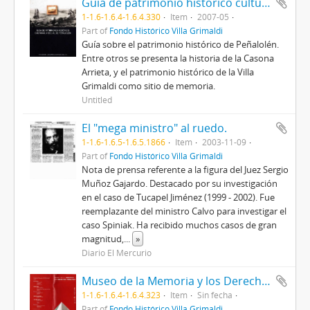
Guía de patrimonio histórico cultural y social de Peñalolén.
1-1.6-1.6.4-1.6.4.330
Item
2007-05
Part of
Fondo Histórico Villa Grimaldi
Guía sobre el patrimonio histórico de Peñalolén.
Entre otros se presenta la historia de la Casona
Arrieta, y el patrimonio histórico de la Villa
Grimaldi como sitio de memoria.
Untitled
El "mega ministro" al ruedo.
1-1.6-1.6.5-1.6.5.1866
Item
2003-11-09
Part of
Fondo Histórico Villa Grimaldi
Nota de prensa referente a la figura del Juez Sergio
Muñoz Gajardo. Destacado por su investigación
en el caso de Tucapel Jiménez (1999 - 2002). Fue
reemplazante del ministro Calvo para investigar el
caso Spiniak. Ha recibido muchos casos de gran
magnitud,
...
»
Diario El Mercurio
Museo de la Memoria y los Derechos Humanos. Guía del visitante
1-1.6-1.6.4-1.6.4.323
Item
Sin fecha
Part of
Fondo Histórico Villa Grimaldi