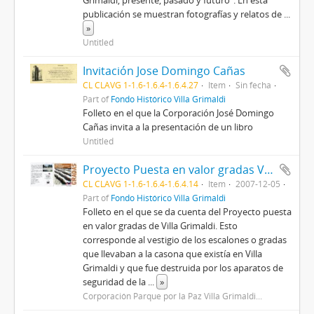
Grimaldi, presente, pasado y futuro". En esta
publicación se muestran fotografías y relatos de
...
»
Untitled
Invitación Jose Domingo Cañas
CL CLAVG 1-1.6-1.6.4-1.6.4.27
Item
Sin fecha
Part of
Fondo Histórico Villa Grimaldi
Folleto en el que la Corporación José Domingo
Cañas invita a la presentación de un libro
Untitled
Proyecto Puesta en valor gradas Villa Grimaldi
CL CLAVG 1-1.6-1.6.4-1.6.4.14
Item
2007-12-05
Part of
Fondo Histórico Villa Grimaldi
Folleto en el que se da cuenta del Proyecto puesta
en valor gradas de Villa Grimaldi. Esto
corresponde al vestigio de los escalones o gradas
que llevaban a la casona que existía en Villa
Grimaldi y que fue destruida por los aparatos de
seguridad de la
...
»
Corporación Parque por la Paz Villa Grimaldi...