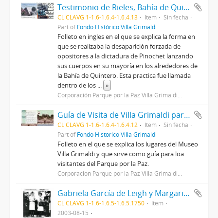
Testimonio de Rieles, Bahía de Quintero
CL CLAVG 1-1.6-1.6.4-1.6.4.13
Item
Sin fecha
Part of
Fondo Histórico Villa Grimaldi
Folleto en ingles en el que se explica la forma en
que se realizaba la desaparición forzada de
opositores a la dictadura de Pinochet lanzando
sus cuerpos en su mayoría en los alrededores de
la Bahía de Quintero. Esta practica fue llamada
dentro de los
...
»
Corporación Parque por la Paz Villa Grimaldi...
Guía de Visita de Villa Grimaldi para la Educación de Derechos Humanos
CL CLAVG 1-1.6-1.6.4-1.6.4.12
Item
Sin fecha
Part of
Fondo Histórico Villa Grimaldi
Folleto en el que se explica los lugares del Museo
Villa Grimaldi y que sirve como guía para loa
visitantes del Parque por la Paz.
Corporación Parque por la Paz Villa Grimaldi...
Gabriela García de Leigh y Margarita Riofrío de Merino. Mujeres del 11
CL CLAVG 1-1.6-1.6.5-1.6.5.1750
Item
2003-08-15