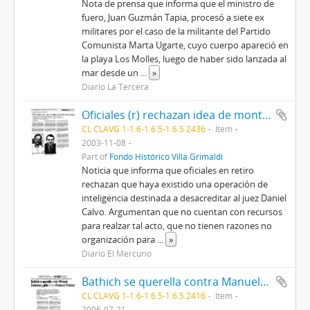
Nota de prensa que informa que el ministro de
fuero, Juan Guzmán Tapia, procesó a siete ex
militares por el caso de la militante del Partido
Comunista Marta Ugarte, cuyo cuerpo apareció en
la playa Los Molles, luego de haber sido lanzada al
mar desde un
...
»
Diario La Tercera
Oficiales (r) rechazan idea de montaje
CL CLAVG 1-1.6-1.6.5-1.6.5.2436
Item
2003-11-08
Part of
Fondo Histórico Villa Grimaldi
Noticia que informa que oficiales en retiro
rechazan que haya existido una operación de
inteligencia destinada a desacreditar al juez Daniel
Calvo. Argumentan que no cuentan con recursos
para realzar tal acto, que no tienen razones no
organización para
...
»
Diario El Mercurio
Bathich se querella contra Manuel Contreras y pide citar a Fernando Paulsen
CL CLAVG 1-1.6-1.6.5-1.6.5.2416
Item
2006-07-21