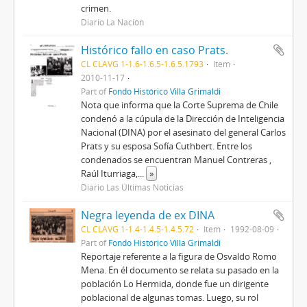
crimen.
Diario La Nación
Histórico fallo en caso Prats.
CL CLAVG 1-1.6-1.6.5-1.6.5.1793
Item
2010-11-17
Part of
Fondo Histórico Villa Grimaldi
Nota que informa que la Corte Suprema de Chile
condenó a la cúpula de la Dirección de Inteligencia
Nacional (DINA) por el asesinato del general Carlos
Prats y su esposa Sofía Cuthbert. Entre los
condenados se encuentran Manuel Contreras ,
Raúl Iturriaga,
...
»
Diario Las Últimas Noticias
Negra leyenda de ex DINA
CL CLAVG 1-1.4-1.4.5-1.4.5.72
Item
1992-08-09
Part of
Fondo Histórico Villa Grimaldi
Reportaje referente a la figura de Osvaldo Romo
Mena. En él documento se relata su pasado en la
población Lo Hermida, donde fue un dirigente
poblacional de algunas tomas. Luego, su rol