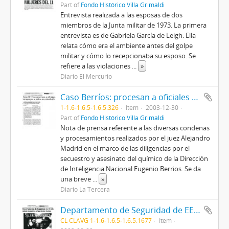
Part of
Fondo Histórico Villa Grimaldi
Entrevista realizada a las esposas de dos
miembros de la Junta militar de 1973. La primera
entrevista es de Gabriela García de Leigh. Ella
relata cómo era el ambiente antes del golpe
militar y cómo lo recepcionaba su esposo. Se
refiere a las violaciones
...
»
Diario El Mercurio
Caso Berríos: procesan a oficiales uruguayos y piden su extradición
1-1.6-1.6.5-1.6.5.326
Item
2003-12-30
Part of
Fondo Histórico Villa Grimaldi
Nota de prensa referente a las diversas condenas
y procesamientos realizados por el juez Alejandro
Madrid en el marco de las diligencias por el
secuestro y asesinato del químico de la Dirección
de Inteligencia Nacional Eugenio Berrios. Se da
una breve
...
»
Diario La Tercera
Departamento de Seguridad de EEUU quiere deportar a Fernández Larios
CL CLAVG 1-1.6-1.6.5-1.6.5.1677
Item