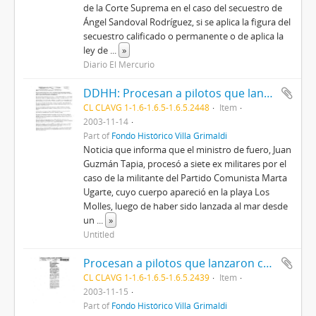
de la Corte Suprema en el caso del secuestro de
Ángel Sandoval Rodríguez, si se aplica la figura del
secuestro calificado o permanente o de aplica la
ley de
...
»
Diario El Mercurio
DDHH: Procesan a pilotos que lanzaron cuerpos al mar
CL CLAVG 1-1.6-1.6.5-1.6.5.2448
Item
2003-11-14
Part of
Fondo Histórico Villa Grimaldi
Noticia que informa que el ministro de fuero, Juan
Guzmán Tapia, procesó a siete ex militares por el
caso de la militante del Partido Comunista Marta
Ugarte, cuyo cuerpo apareció en la playa Los
Molles, luego de haber sido lanzada al mar desde
un
...
»
Untitled
Procesan a pilotos que lanzaron cuerpos al mar
CL CLAVG 1-1.6-1.6.5-1.6.5.2439
Item
2003-11-15
Part of
Fondo Histórico Villa Grimaldi