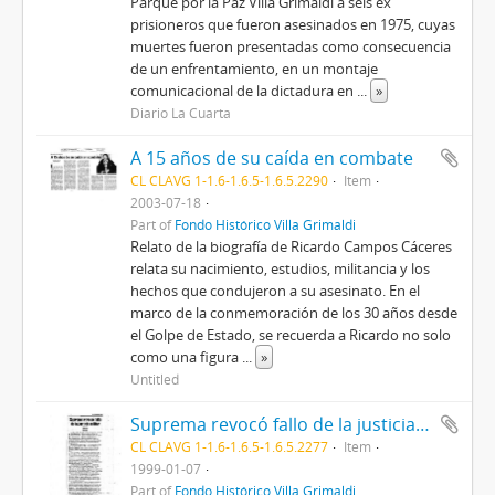
Parque por la Paz Villa Grimaldi a seis ex
prisioneros que fueron asesinados en 1975, cuyas
muertes fueron presentadas como consecuencia
de un enfrentamiento, en un montaje
comunicacional de la dictadura en
...
»
Diario La Cuarta
A 15 años de su caída en combate
CL CLAVG 1-1.6-1.6.5-1.6.5.2290
Item
2003-07-18
Part of
Fondo Histórico Villa Grimaldi
Relato de la biografía de Ricardo Campos Cáceres
relata su nacimiento, estudios, militancia y los
hechos que condujeron a su asesinato. En el
marco de la conmemoración de los 30 años desde
el Golpe de Estado, se recuerda a Ricardo no solo
como una figura
...
»
Untitled
Suprema revocó fallo de la justicia militar
CL CLAVG 1-1.6-1.6.5-1.6.5.2277
Item
1999-01-07
Part of
Fondo Histórico Villa Grimaldi