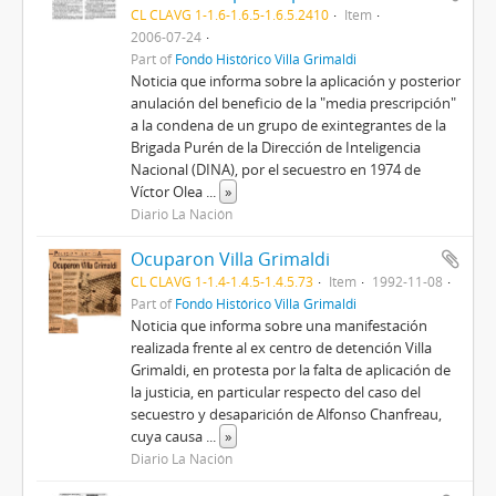
CL CLAVG 1-1.6-1.6.5-1.6.5.2410
Item
2006-07-24
Part of
Fondo Histórico Villa Grimaldi
Noticia que informa sobre la aplicación y posterior
anulación del beneficio de la "media prescripción"
a la condena de un grupo de exintegrantes de la
Brigada Purén de la Dirección de Inteligencia
Nacional (DINA), por el secuestro en 1974 de
Víctor Olea
...
»
Diario La Nación
Ocuparon Villa Grimaldi
CL CLAVG 1-1.4-1.4.5-1.4.5.73
Item
1992-11-08
Part of
Fondo Histórico Villa Grimaldi
Noticia que informa sobre una manifestación
realizada frente al ex centro de detención Villa
Grimaldi, en protesta por la falta de aplicación de
la justicia, en particular respecto del caso del
secuestro y desaparición de Alfonso Chanfreau,
cuya causa
...
»
Diario La Nación