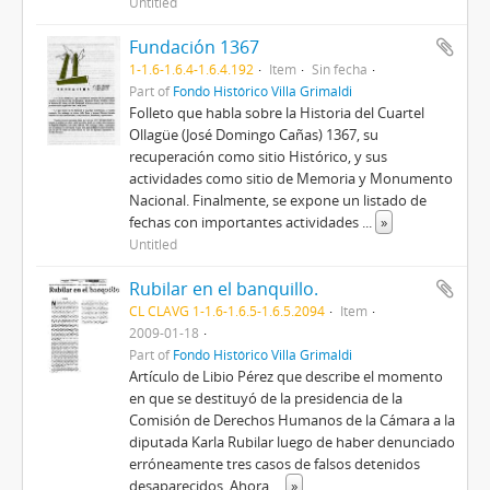
Untitled
Fundación 1367
1-1.6-1.6.4-1.6.4.192
Item
Sin fecha
Part of
Fondo Histórico Villa Grimaldi
Folleto que habla sobre la Historia del Cuartel
Ollagüe (José Domingo Cañas) 1367, su
recuperación como sitio Histórico, y sus
actividades como sitio de Memoria y Monumento
Nacional. Finalmente, se expone un listado de
fechas con importantes actividades
...
»
Untitled
Rubilar en el banquillo.
CL CLAVG 1-1.6-1.6.5-1.6.5.2094
Item
2009-01-18
Part of
Fondo Histórico Villa Grimaldi
Artículo de Libio Pérez que describe el momento
en que se destituyó de la presidencia de la
Comisión de Derechos Humanos de la Cámara a la
diputada Karla Rubilar luego de haber denunciado
erróneamente tres casos de falsos detenidos
desaparecidos. Ahora
...
»