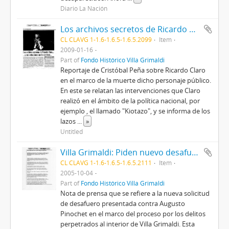
Diario La Nación
Los archivos secretos de Ricardo Claro... y sus actuaciones en las sombras...
CL CLAVG 1-1.6-1.6.5-1.6.5.2099
Item
2009-01-16
Part of
Fondo Histórico Villa Grimaldi
Reportaje de Cristóbal Peña sobre Ricardo Claro
en el marco de la muerte dicho personaje público.
En este se relatan las intervenciones que Claro
realizó en el ámbito de la política nacional, por
ejemplo , el llamado "Kiotazo", y se informa de los
lazos
...
»
Untitled
Villa Grimaldi: Piden nuevo desafuero del general (R) Pinochet.
CL CLAVG 1-1.6-1.6.5-1.6.5.2111
Item
2005-10-04
Part of
Fondo Histórico Villa Grimaldi
Nota de prensa que se refiere a la nueva solicitud
de desafuero presentada contra Augusto
Pinochet en el marco del proceso por los delitos
perpetrados al interior de Villa Grimaldi. Esta