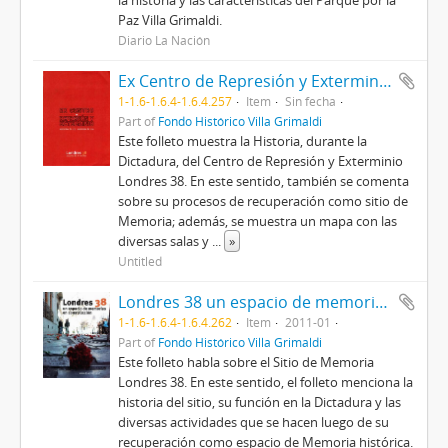
la historia y las características del Parque por la
Paz Villa Grimaldi.
Diario La Nación
Ex Centro de Represión y Exterminio. Septiembre de 1973-septiembre de 1974. Londres 38 espacio de memorias
1-1.6-1.6.4-1.6.4.257
Item
Sin fecha
Part of
Fondo Histórico Villa Grimaldi
Este folleto muestra la Historia, durante la
Dictadura, del Centro de Represión y Exterminio
Londres 38. En este sentido, también se comenta
sobre su procesos de recuperación como sitio de
Memoria; además, se muestra un mapa con las
diversas salas y
...
»
Untitled
Londres 38 un espacio de memorias en construcción
1-1.6-1.6.4-1.6.4.262
Item
2011-01
Part of
Fondo Histórico Villa Grimaldi
Este folleto habla sobre el Sitio de Memoria
Londres 38. En este sentido, el folleto menciona la
historia del sitio, su función en la Dictadura y las
diversas actividades que se hacen luego de su
recuperación como espacio de Memoria histórica.