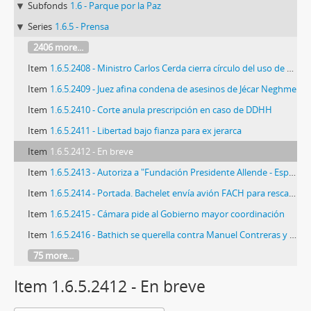
Subfonds
1.6 - Parque por la Paz
Series
1.6.5 - Prensa
2406 more...
Item
1.6.5.2408 - Ministro Carlos Cerda cierra círculo del uso de gastos reservados en el caso Riggs
Item
1.6.5.2409 - Juez afina condena de asesinos de Jécar Neghme
Item
1.6.5.2410 - Corte anula prescripción en caso de DDHH
Item
1.6.5.2411 - Libertad bajo fianza para ex jerarca
Item
1.6.5.2412 - En breve
Item
1.6.5.2413 - Autoriza a "Fundación Presidente Allende - España" para desarrollar actividades en el país
Item
1.6.5.2414 - Portada. Bachelet envía avión FACH para rescatar a chilenos en Líbano
Item
1.6.5.2415 - Cámara pide al Gobierno mayor coordinación
Item
1.6.5.2416 - Bathich se querella contra Manuel Contreras y pide citar a Fernando Paulsen
75 more...
Item 1.6.5.2412 - En breve