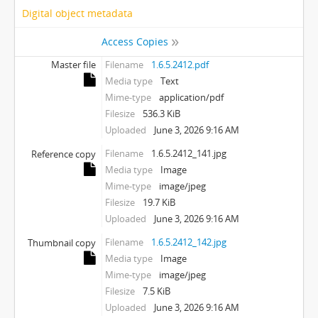
Digital object metadata
Access Copies
Master file
Filename
1.6.5.2412.pdf
Media type
Text
Mime-type
application/pdf
Filesize
536.3 KiB
Uploaded
June 3, 2026 9:16 AM
Filename
1.6.5.2412_141.jpg
Reference copy
Media type
Image
Mime-type
image/jpeg
Filesize
19.7 KiB
Uploaded
June 3, 2026 9:16 AM
Filename
1.6.5.2412_142.jpg
Thumbnail copy
Media type
Image
Mime-type
image/jpeg
Filesize
7.5 KiB
Uploaded
June 3, 2026 9:16 AM