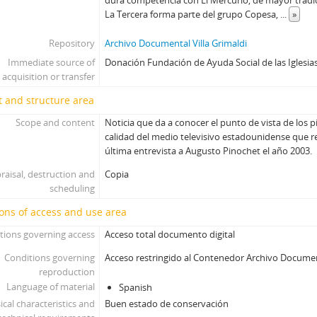
dura competencia con El Mercurio, de mayor tradi
La Tercera forma parte del grupo Copesa,
...
»
Repository
Archivo Documental Villa Grimaldi
Immediate source of
Donación Fundación de Ayuda Social de las Iglesias
acquisition or transfer
 and structure area
Scope and content
Noticia que da a conocer el punto de vista de los p
calidad del medio televisivo estadounidense que re
última entrevista a Augusto Pinochet el año 2003.
raisal, destruction and
Copia
scheduling
ons of access and use area
tions governing access
Acceso total documento digital
Conditions governing
Acceso restringido al Contenedor Archivo Docume
reproduction
Language of material
Spanish
ical characteristics and
Buen estado de conservación