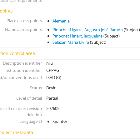
technical requirements
points
Place access points
Alemania
Name access points
Pinochet Ugarte, Augusto José Ramón
(Subject
Pinochet Hiriart, Jacqueline
(Subject)
Salazar, María Elvira
(Subject)
tion control area
Description identifier
nru
Institution identifier
CPPVG
d/or conventions used
ISAD (G)
Status
Draft
Level of detail
Partial
tes of creation revision
202605
deletion
Language(s)
Spanish
 object metadata