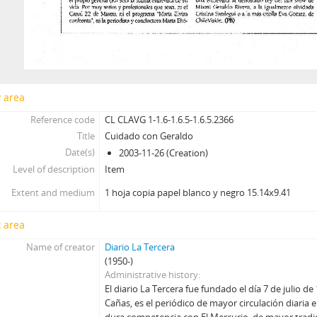
y area
Reference code
CL CLAVG 1-1.6-1.6.5-1.6.5.2366
Title
Cuidado con Geraldo
Date(s)
2003-11-26 (Creation)
Level of description
Item
Extent and medium
1 hoja copia papel blanco y negro 15.14x9.41
 area
Name of creator
Diario La Tercera
(1950-)
Administrative history
El diario La Tercera fue fundado el día 7 de julio de
Cañas, es el periódico de mayor circulación diaria 