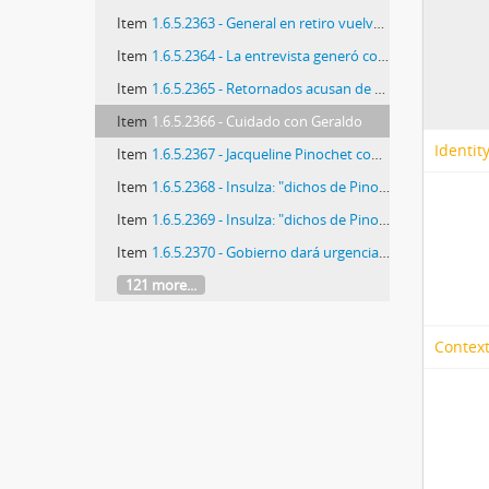
Item
1.6.5.2363 - General en retiro vuelve a copar la escena política
Item
1.6.5.2364 - La entrevista generó comparación con Fidel
Item
1.6.5.2365 - Retornados acusan de "mentiroso" a Lagos
Item
1.6.5.2366 - Cuidado con Geraldo
Identit
Item
1.6.5.2367 - Jacqueline Pinochet confronta a sus hermanos tras polémica entrevista
Item
1.6.5.2368 - Insulza: "dichos de Pinochet son patéticos"
Item
1.6.5.2369 - Insulza: "dichos de Pinochet son patéticos"
Item
1.6.5.2370 - Gobierno dará urgencia a proyecto de indulto para presos "políticos"
121 more...
Context