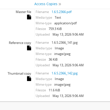
Access Copies
Master file
Filename
1.6.5.2366.pdf
Media type
Text
Mime-type
application/pdf
Filesize
759.3 KiB
Uploaded
May 13, 2026 9:06 AM
Filename
1.6.5.2366_141.jpg
Reference copy
Media type
Image
Mime-type
image/jpeg
Filesize
36 KiB
Uploaded
May 13, 2026 9:06 AM
Filename
1.6.5.2366_142.jpg
Thumbnail copy
Media type
Image
Mime-type
image/jpeg
Filesize
11.6 KiB
Uploaded
May 13, 2026 9:06 AM