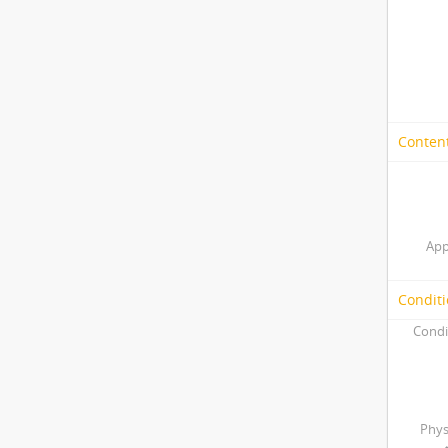
Content
App
Conditi
Condi
Phys