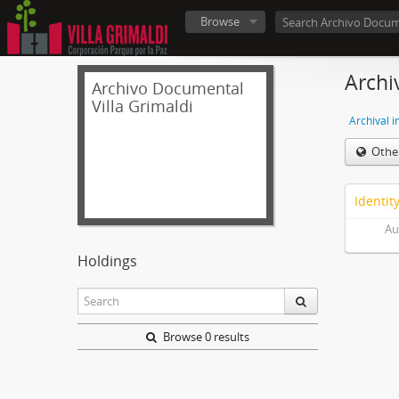
Browse
Archi
Archivo Documental
Villa Grimaldi
Archival i
Othe
Identit
Au
Holdings
Browse 0 results